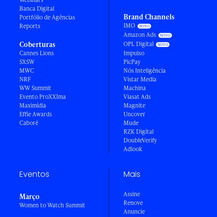
Banca Digital
Brand Channels
Portfólio de Agências
IMO
Reports
Amazon Ads
Coberturas
OPL Digital
Cannes Lions
Impulso
SXSW
PicPay
MWC
Nós Inteligência
NRF
Vistar Media
WW Summit
Machina
Evento ProXXIma
Viasat Ads
Maximídia
Magnite
Effie Awards
Uncover
Caboré
Mude
RZK Digital
DoubleVerify
Adlook
Eventos
Mais
Assine
Março
Renove
Women to Watch Summit
Anuncie