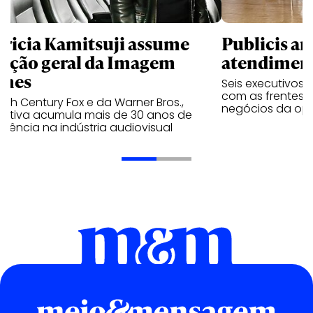
tricia Kamitsuji assume
Publicis an
reção geral da Imagem
atendiment
lmes
Seis executivos
com as frentes d
0th Century Fox e da Warner Bros.,
negócios da op
cutiva acumula mais de 30 anos de
riência na indústria audiovisual