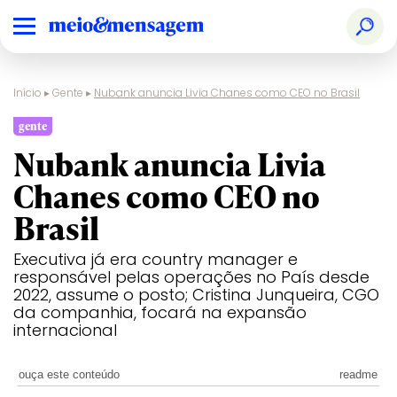
Início
▸
Gente
▸
Nubank anuncia Livia Chanes como CEO no Brasil
gente
Nubank anuncia Livia
Chanes como CEO no
Brasil
Executiva já era country manager e
responsável pelas operações no País desde
2022, assume o posto; Cristina Junqueira, CGO
da companhia, focará na expansão
internacional
ouça este conteúdo
readme