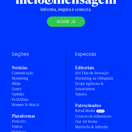
Informa, inspira e conecta.
ASSINE JÁ
Seções
Especiais
Notícias
Editoriais
Comunicação
100 Dias de Inovação
Marketing
Marketing na Olimpíada
Mídia
Drops Agências &
Gente
Anunciantes
Opinião
Talento
ProXXIma
Women To Watch
Patrocinados
Retail Media
Plataformas
Creators & Influencers
Podcasts
Out-Of-Home
Vídeos
Martechs & Adtechs
Webinars