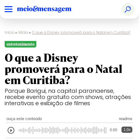
Início
▸
Mídia
▸
O que a Disney promoverá para o Natal em Curitiba?
entretenimento
O que a Disney
promoverá para o Natal
em Curitiba?
Parque Barigui, na capital paranaense,
recebe evento gratuito com shows, atrações
interativas e exibição de filmes
ouça este conteúdo
readme
1.0x
0:00