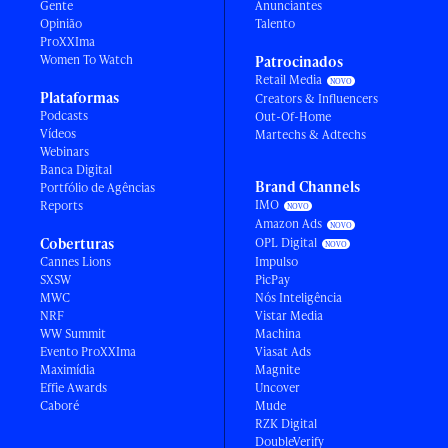
Gente
Anunciantes
Opinião
Talento
ProXXIma
Women To Watch
Patrocinados
Retail Media
Plataformas
Creators & Influencers
Podcasts
Out-Of-Home
Vídeos
Martechs & Adtechs
Webinars
Banca Digital
Brand Channels
Portfólio de Agências
IMO
Reports
Amazon Ads
Coberturas
OPL Digital
Cannes Lions
Impulso
SXSW
PicPay
MWC
Nós Inteligência
NRF
Vistar Media
WW Summit
Machina
Evento ProXXIma
Viasat Ads
Maximídia
Magnite
Effie Awards
Uncover
Caboré
Mude
RZK Digital
DoubleVerify