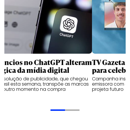
úncios no ChatGPT alteram
TV Gazeta 
ógica da mídia digital
para celebr
a solução de publicidade, que chegou
Campanha institu
Brasil esta semana, transpõe as marcas
emissora com o 
a outro momento na compra
projeta futuro