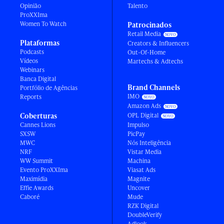
Opinião
Talento
ProXXIma
Women To Watch
Patrocinados
Retail Media
Plataformas
Creators & Influencers
Podcasts
Out-Of-Home
Vídeos
Martechs & Adtechs
Webinars
Banca Digital
Brand Channels
Portfólio de Agências
IMO
Reports
Amazon Ads
Coberturas
OPL Digital
Cannes Lions
Impulso
SXSW
PicPay
MWC
Nós Inteligência
NRF
Vistar Media
WW Summit
Machina
Evento ProXXIma
Viasat Ads
Maximídia
Magnite
Effie Awards
Uncover
Caboré
Mude
RZK Digital
DoubleVerify
Adlook