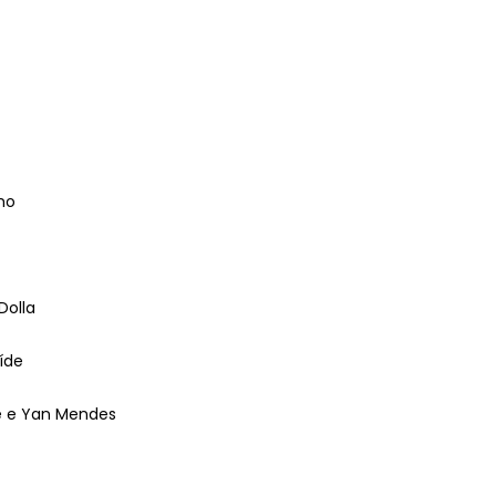
mo
 Dolla
íde
de e Yan Mendes