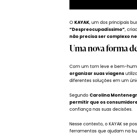
O
KAYAK
, um dos principais b
“Despreocupadíssimo”
, cri
não precisa ser complexo n
Uma nova forma de 
Com um tom leve e bem-humo
organizar suas viagens
utili
diferentes soluções em um ún
Segundo
Carolina Montenegro
permitir que os consumidore
confiança nas suas decisões.
Nesse contexto, o KAYAK se p
ferramentas que ajudam na bus