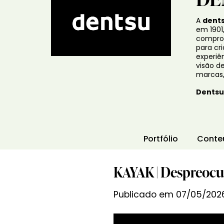
A
dent
em 1901
comprov
para cr
experiê
visão d
marcas,
Dentsu,
Portfólio
Conte
KAYAK | Despreoc
Publicado em 07/05/2026