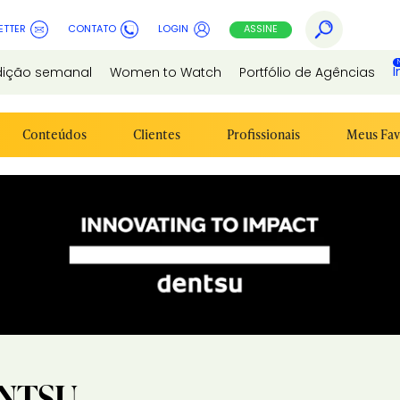
ETTER
CONTATO
LOGIN
ASSINE
I
dição semanal
Women to Watch
Portfólio de Agências
Conteúdos
Clientes
Profissionais
Meus Fav
NTSU