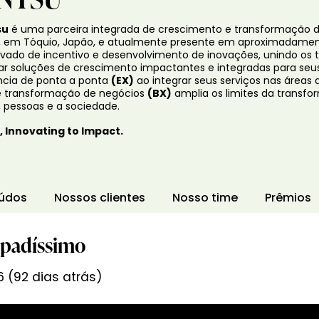
su
é uma parceira integrada de crescimento e transformação d
, em Tóquio, Japão, e atualmente presente em aproximadamente 
ado de incentivo e desenvolvimento de inovações, unindo os ta
iar soluções de crescimento impactantes e integradas para seus
ncia de ponta a ponta
(EX)
ao integrar seus serviços nas áreas
e transformação de negócios
(BX)
amplia os limites da transf
 pessoas e a sociedade.
 Innovating to Impact.
údos
Nossos clientes
Nosso time
Prêmios
upadíssimo
 (92 dias atrás)