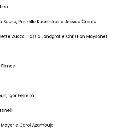
tino
a Sousa, Pamella Kacelnikas e Jessica Correa
nette Zuozo, Tassia Landgraf e Christian
Maysonet
Filmes
buh
, Igor Ferreira
tinelli
or Meyer e Carol Azambuja