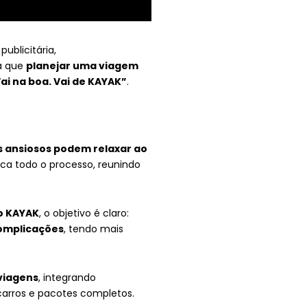
ublicitária,
ça que
planejar uma viagem
ai na boa. Vai de KAYAK”
.
s ansiosos podem relaxar ao
ica todo o processo, reunindo
o KAYAK
, o objetivo é claro:
complicações
, tendo mais
viagens
, integrando
arros e pacotes completos.