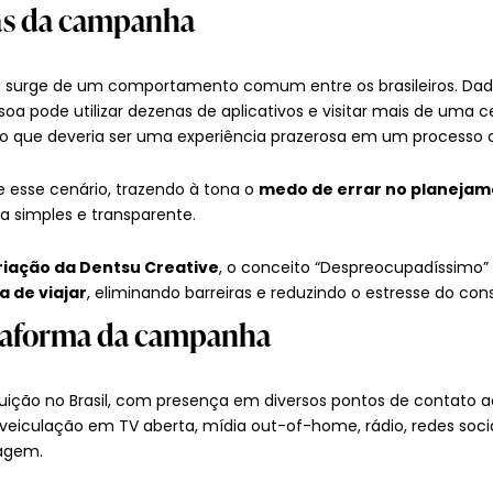
ás da campanha
a surge de um comportamento comum entre os brasileiros. Dad
a pode utilizar dezenas de aplicativos e visitar mais de uma c
o que deveria ser uma experiência prazerosa em um processo ca
esse cenário, trazendo à tona o
medo de errar no planeja
a simples e transparente.
Criação da Dentsu Creative
, o conceito “Despreocupadíssimo” 
a de viajar
, eliminando barreiras e reduzindo o estresse do con
taforma da campanha
uição no Brasil, com presença em diversos pontos de contato a
 veiculação em TV aberta, mídia out-of-home, rádio, redes sociai
agem.