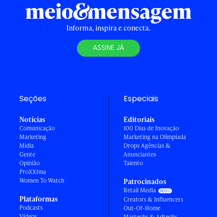
Informa, inspira e conecta.
ASSINE JÁ
Seções
Especiais
Notícias
Editoriais
Comunicação
100 Dias de Inovação
Marketing
Marketing na Olimpíada
Mídia
Drops Agências &
Gente
Anunciantes
Opinião
Talento
ProXXIma
Women To Watch
Patrocinados
Retail Media
Plataformas
Creators & Influencers
Podcasts
Out-Of-Home
Vídeos
Martechs & Adtechs