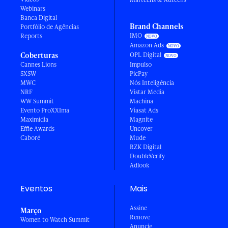
Webinars
Banca Digital
Brand Channels
Portfólio de Agências
IMO
Reports
Amazon Ads
Coberturas
OPL Digital
Cannes Lions
Impulso
SXSW
PicPay
MWC
Nós Inteligência
NRF
Vistar Media
WW Summit
Machina
Evento ProXXIma
Viasat Ads
Maximídia
Magnite
Effie Awards
Uncover
Caboré
Mude
RZK Digital
DoubleVerify
Adlook
Eventos
Mais
Assine
Março
Renove
Women to Watch Summit
Anuncie