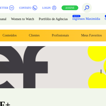
ETTER
CONTATO
LOGIN
ASSINE
Ingressos Maximídia
manal
Women to Watch
Portfólio de Agências
Conteúdos
Clientes
Profissionais
Meus Favoritos
F+