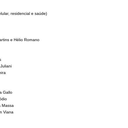
lular, residencial e saúde)
artins e Hélio Romano
s
Juliani
eira
a Gallo
ódio
ia Massa
n Viana