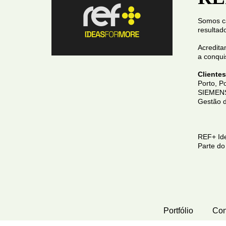
Somos ca
resultad
Acredita
a conqui
Clientes
Porto, P
SIEMENS,
Gestão d
REF+ Ide
Parte d
Portfólio
Con