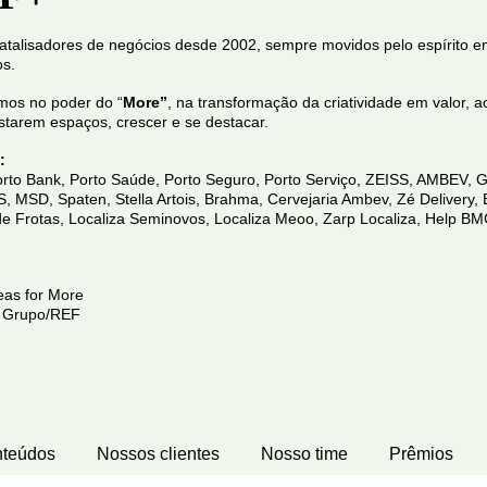
talisadores de negócios desde 2002, sempre movidos pelo espírito 
os.
mos no poder do “
More”
, na transformação da criatividade em valor,
a
starem espaços, crescer e se destacar.
:
orto Bank, Porto Saúde, Porto Seguro, Porto Serviço, ZEISS, AMBEV, G
 MSD, Spaten, Stella Artois, Brahma, Cervejaria Ambev, Zé Delivery, B
e Frotas, Localiza Seminovos, Localiza Meoo, Zarp Localiza, Help B
as for More
o Grupo/REF
teúdos
Nossos clientes
Nosso time
Prêmios