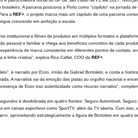
orto é patrocinadora oficial do GP de São Paulo de F1 até 2027, refor
brasileiro. A parceria posiciona a Porto como “copiloto” na jornada de 
 Para a
REF+
, o projeto marca mais um capítulo de uma parceria cons
 segue crescendo em ambição e escala.
me institucional e filmes de produtos em múltiplos formatos e platafor
ão pessoal e familiar e chega aos benefícios concretos de cada prod
periência de marca consistente em diferentes pontos de contato, ent
a a linha criativa”, explica Rico Calfat, COO
da
REF+
.
toleto”, é narrado por Enzo, irmão de Gabriel Bortoleto, e conta a histór
ada. A narrativa vai da emoção das pistas ao orgulho nacional e enc
 presença de Enzo traz autenticidade como recurso narrativo”, comple
segundos é desdobrada em quatro frentes: Seguro Automóvel, Seguro 
s em canais esportivos como SportTV, além da TV aberta. Com isso, 
carro, aproveitando estrategicamente a figura de Bortoleto em quatro 