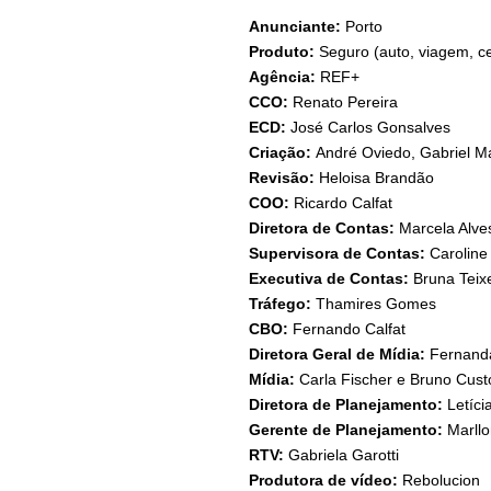
Anunciante:
Porto
Produto:
Seguro (auto, viagem, ce
Agência:
REF+
CCO:
Renato Pereira
ECD:
José Carlos Gonsalves
Criação:
André Oviedo, Gabriel M
Revisão:
Heloisa Brandão
COO:
Ricardo Calfat
Diretora de Contas:
Marcela Alve
Supervisora de Contas:
Caroline 
Executiva de Contas:
Bruna Teix
Tráfego:
Thamires Gomes
CBO:
Fernando Calfat
Diretora Geral de Mídia:
Fernand
Mídia:
Carla Fischer e Bruno Cust
Diretora de Planejamento:
Letíc
Gerente de Planejamento:
Marllo
RTV:
Gabriela Garotti
Produtora de vídeo:
Rebolucion