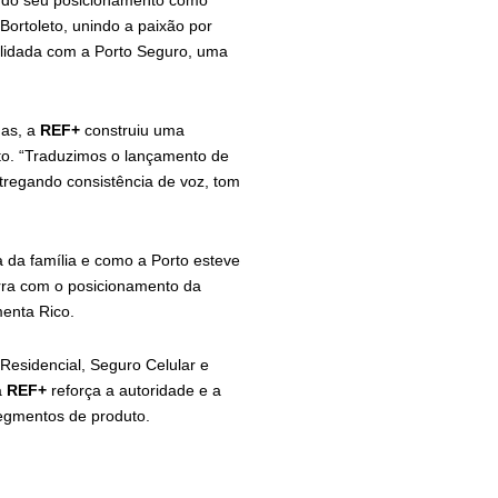
çando seu posicionamento como
Bortoleto, unindo a paixão por
olidada com a Porto Seguro, uma
mas, a
REF+
construiu uma
uto. “Traduzimos o lançamento de
regando consistência de voz, tom
ia da família e como a Porto esteve
erra com o posicionamento da
menta Rico.
Residencial, Seguro Celular e
a
REF+
reforça a autoridade e a
segmentos de produto.