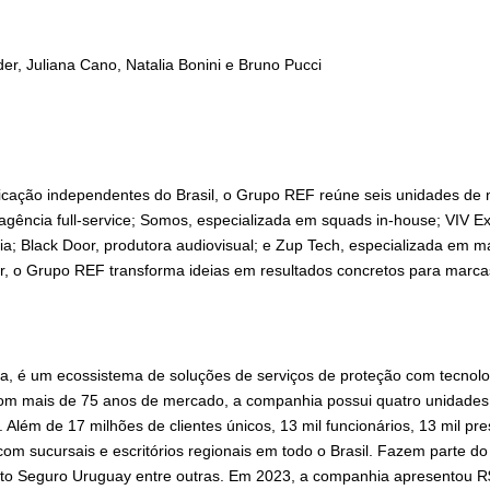
der, Juliana Cano, Natalia Bonini e Bruno Pucci
ação independentes do Brasil, o Grupo REF reúne seis unidades de 
gência full-service; Somos, especializada em squads in-house; VIV Ex
cia; Black Door, produtora audiovisual; e Zup Tech, especializada em m
r, o Grupo REF transforma ideias em resultados concretos para marcas
a, é um ecossistema de soluções de serviços de proteção com tecnol
e. Com mais de 75 anos de mercado, a companhia possui quatro unidades
 Além de 17 milhões de clientes únicos, 13 mil funcionários, 13 mil pre
 com
sucursais e
escritórios regionais em todo o Brasil. Fazem parte do
to Seguro Uruguay entre outras. Em 2023, a companhia apresentou R$ 