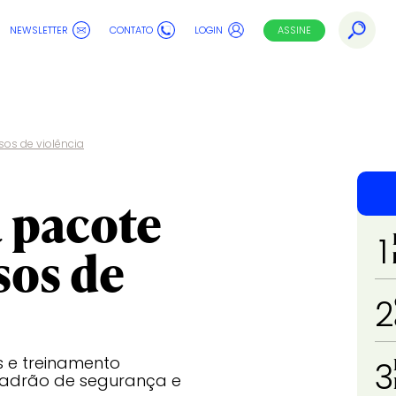
NEWSLETTER
CONTATO
LOGIN
ASSINE
sos de violência
 pacote
1
sos de
2
 e treinamento
3
 padrão de segurança e