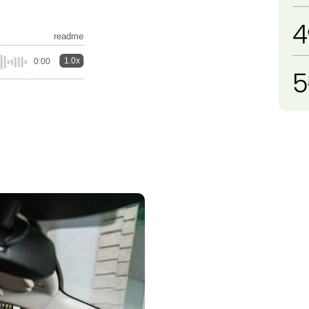
4
readme
1.0x
0:00
5