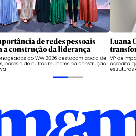
mportância de redes pessoais
Luana O
a a construção da liderança
transf
nageadas do WW 2026 destacam apoio de
VP de impa
es, pares e de outras mulheres na construção
acredita q
iva
estruturas