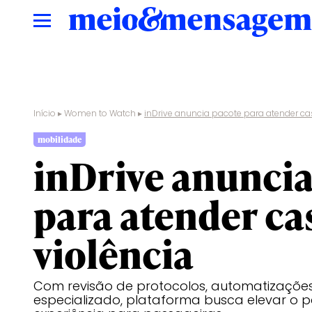
Início
▸
Women to Watch
▸
inDrive anuncia pacote para atender ca
mobilidade
inDrive anuncia
para atender ca
violência
Com revisão de protocolos, automatizações
especializado, plataforma busca elevar o