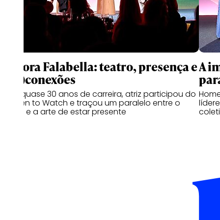
Débora Falabella: teatro, presença e
A i
(des)conexões
par
Com quase 30 anos de carreira, atriz participou do
Home
Women to Watch e traçou um paralelo entre o
líder
teatro e a arte de estar presente
colet