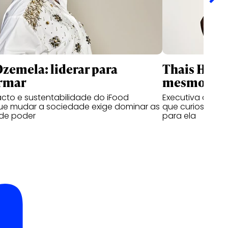
zemela: liderar para
Thais Hagge
ormar
mesmo que
cto e sustentabilidade do iFood
Executiva da Unil
ue mudar a sociedade exige dominar as
que curiosidad
 de poder
para ela