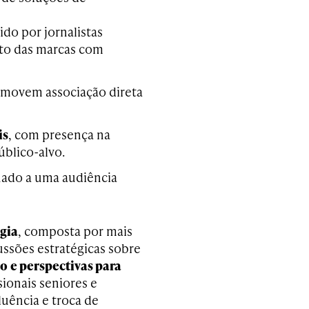
ido por jornalistas
nto das marcas com
omovem associação direta
is
, com presença na
úblico-alvo.
onado a uma audiência
gia
, composta por mais
ussões estratégicas sobre
ão
e perspectivas para
sionais seniores e
luência e troca de