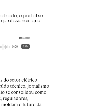
lizado, o portal se
 profissionais que
readme
1.0x
0:00
s do setor elétrico
teúdo técnico, jornalismo
culo se consolidou como
s, reguladores,
e moldam o futuro da