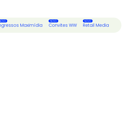
ngressos Maximídia
Convites WW
Retail Media