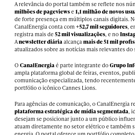
A relevância do portal também se reflete nos n
milhões de pageviews
e
1,1 milhão de novos usu
de forte presença em múltiplos canais digitais. 
CanalEnergia conta com
+52,7 mil seguidores
, 
registra mais de
52 mil visualizações
, e no
Insta
A
newsletter diária
alcança
mais de 51 mil profi
atualizados sobre as notícias mais relevantes do 
O
CanalEnergia
é parte integrante do
Grupo In
ampla plataforma global de feiras, eventos, publ
comunicação especializada, tendo recentement
portfólio o icônico Cannes Lions.
Para agências de comunicação, o CanalEnergia 
plataforma estratégica de mídia segmentada
, 
desejam se posicionar junto a um público influe
atuam diretamente no setor elétrico e também 
energia. O portal oferece um portfólio completo