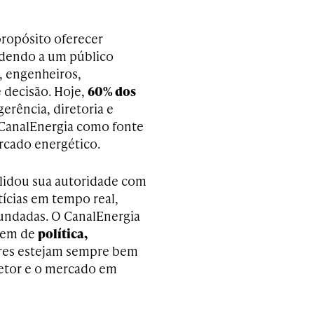
ropósito oferecer
ndendo a um público
, engenheiros,
 decisão. Hoje,
60% dos
gerência, diretoria e
o CanalEnergia como fonte
rcado energético.
olidou sua autoridade com
tícias em tempo real,
fundadas. O CanalEnergia
agem de
política,
ores estejam sempre bem
setor e o mercado em