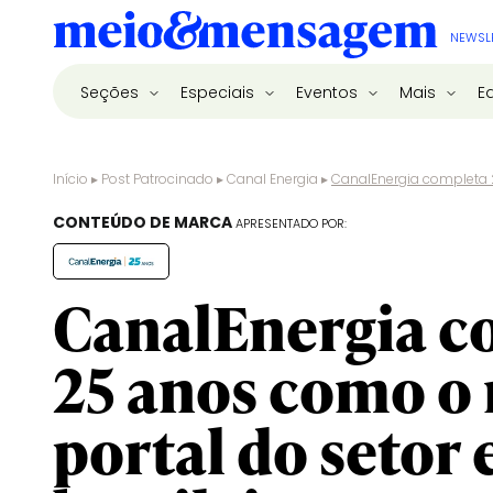
NEWSL
Seções
Especiais
Eventos
Mais
E
Início
▸
Post Patrocinado
▸
Canal Energia
▸
CanalEnergia completa 2
CONTEÚDO DE MARCA
APRESENTADO POR:
CanalEnergia c
25 anos como o
portal do setor 