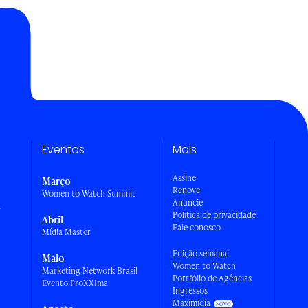
Eventos
Mais
Assine
Março
Renove
Women to Watch Summit
Anuncie
a
Política de privacidade
Abril
Fale conosco
Mídia Master
Edição semanal
Maio
Women to Watch
Marketing Network Brasil
Portfólio de Agências
Evento ProXXIma
Ingressos
Maximídia