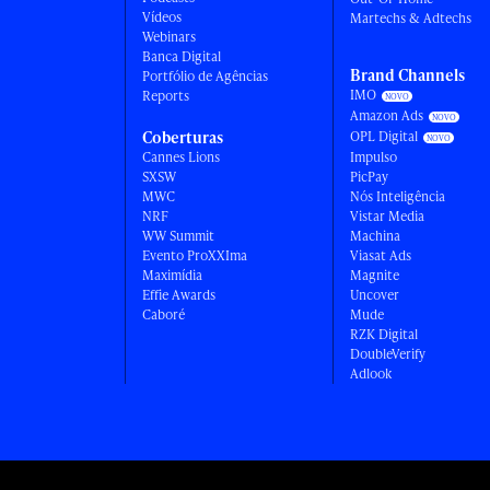
Vídeos
Martechs & Adtechs
Webinars
Banca Digital
Brand Channels
Portfólio de Agências
IMO
Reports
Amazon Ads
Coberturas
OPL Digital
Cannes Lions
Impulso
SXSW
PicPay
MWC
Nós Inteligência
NRF
Vistar Media
WW Summit
Machina
Evento ProXXIma
Viasat Ads
Maximídia
Magnite
Effie Awards
Uncover
Caboré
Mude
RZK Digital
DoubleVerify
Adlook