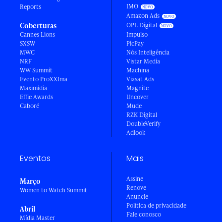
IMO
Reports
Amazon Ads
Coberturas
OPL Digital
Cannes Lions
Impulso
SXSW
PicPay
MWC
Nós Inteligência
NRF
Vistar Media
WW Summit
Machina
Evento ProXXIma
Viasat Ads
Maximídia
Magnite
Effie Awards
Uncover
Caboré
Mude
RZK Digital
DoubleVerify
Adlook
Eventos
Mais
Assine
Março
Renove
Women to Watch Summit
Anuncie
Política de privacidade
Abril
Fale conosco
Mídia Master