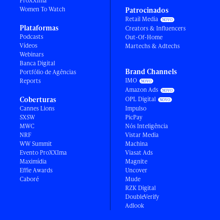
ProXXIma
Women To Watch
Patrocinados
Retail Media
Plataformas
Creators & Influencers
Podcasts
Out-Of-Home
Vídeos
Martechs & Adtechs
Webinars
Banca Digital
Brand Channels
Portfólio de Agências
IMO
Reports
Amazon Ads
Coberturas
OPL Digital
Cannes Lions
Impulso
SXSW
PicPay
MWC
Nós Inteligência
NRF
Vistar Media
WW Summit
Machina
Evento ProXXIma
Viasat Ads
Maximídia
Magnite
Effie Awards
Uncover
Caboré
Mude
RZK Digital
DoubleVerify
Adlook