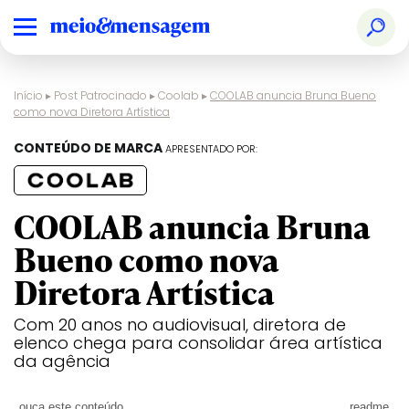
Início
▸
Post Patrocinado
▸
Coolab
▸
COOLAB anuncia Bruna Bueno
como nova Diretora Artística
CONTEÚDO DE MARCA
APRESENTADO POR:
COOLAB anuncia Bruna
Bueno como nova
Diretora Artística
Com 20 anos no audiovisual, diretora de
elenco chega para consolidar área artística
da agência
ouça este conteúdo
readme