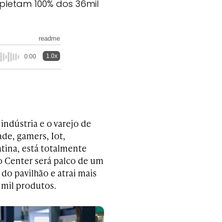
mpletam 100% dos 36mil
readme
1.0x
0:00
indústria e o varejo de
de, gamers, Iot,
tina, está totalmente
po Center será palco de um
o pavilhão e atrai mais
 mil produtos.