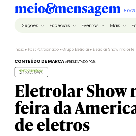
NEWSL
Seções
Especiais
Eventos
Mais
E
Início
▸
Post Patrocinado
▸
Grupo Eletrolar
▸
Eletrolar Show maior fei
CONTEÚDO DE MARCA
APRESENTADO POR:
Eletrolar Show 
feira da Americ
de eletros