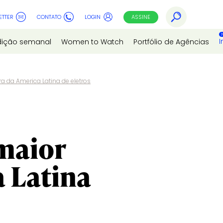
ETTER
CONTATO
LOGIN
ASSINE
I
dição semanal
Women to Watch
Portfólio de Agências
ra da America Latina de eletros
maior
a Latina