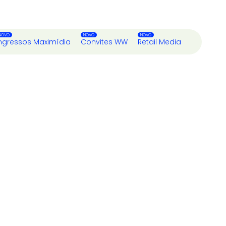
ngressos Maximídia
Convites WW
Retail Media