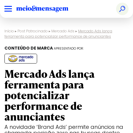
Início
▸
Post Patrocinado
▸
Mercado Ads
▸
Mercado Ads lança
ferramenta para potencializar performance de anunciantes
CONTEÚDO DE MARCA
APRESENTADO POR:
Mercado Ads lança
ferramenta para
potencializar
performance de
anunciantes
A novidade ‘Brand Ads’ permite anúncios na
chamada posição zero nas buscas dentro