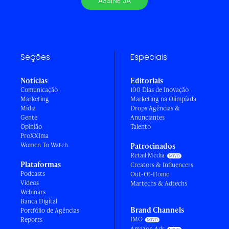
ASSINE JÁ
Seções
Especiais
Notícias
Editoriais
Comunicação
100 Dias de Inovação
Marketing
Marketing na Olimpíada
Mídia
Drops Agências &
Gente
Anunciantes
Opinião
Talento
ProXXIma
Women To Watch
Patrocinados
Retail Media
Plataformas
Creators & Influencers
Podcasts
Out-Of-Home
Vídeos
Martechs & Adtechs
Webinars
Banca Digital
Brand Channels
Portfólio de Agências
IMO
Reports
Amazon Ads