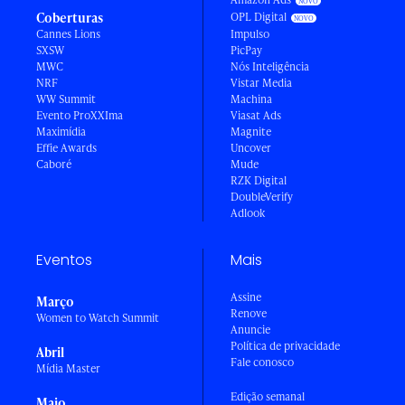
Coberturas
OPL Digital
Cannes Lions
Impulso
SXSW
PicPay
MWC
Nós Inteligência
NRF
Vistar Media
WW Summit
Machina
Evento ProXXIma
Viasat Ads
Maximídia
Magnite
Effie Awards
Uncover
Caboré
Mude
RZK Digital
DoubleVerify
Adlook
Eventos
Mais
Assine
Março
Renove
Women to Watch Summit
Anuncie
Política de privacidade
Abril
Fale conosco
Mídia Master
Edição semanal
Maio