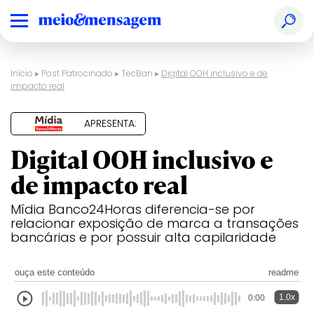
Início
▸
Post Patrocinado
▸
TecBan
▸
Digital OOH inclusivo e de
impacto real
APRESENTA:
Digital OOH inclusivo e
de impacto real
Mídia Banco24Horas diferencia-se por
relacionar exposição de marca a transações
bancárias e por possuir alta capilaridade
ouça este conteúdo
readme
1.0x
0:00