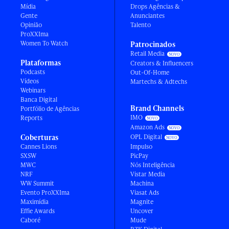
Mídia
Drops Agências &
Gente
Anunciantes
Opinião
Talento
ProXXIma
Women To Watch
Patrocinados
Retail Media
Plataformas
Creators & Influencers
Podcasts
Out-Of-Home
Vídeos
Martechs & Adtechs
Webinars
Banca Digital
Brand Channels
Portfólio de Agências
IMO
Reports
Amazon Ads
Coberturas
OPL Digital
Cannes Lions
Impulso
SXSW
PicPay
MWC
Nós Inteligência
NRF
Vistar Media
WW Summit
Machina
Evento ProXXIma
Viasat Ads
Maximídia
Magnite
Effie Awards
Uncover
Caboré
Mude