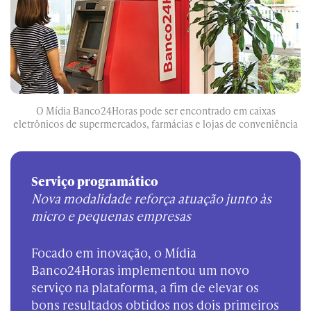
O Mídia Banco24Horas pode ser encontrado em caixas
eletrônicos de supermercados, farmácias e lojas de conveniência
Serviço programático
Nova modalidade reforça atuação junto às
micro e pequenas empresas
Focado em inovação, o Mídia
Banco24Horas implementou um novo
serviço na plataforma, a fim de elevar os
bons resultados obtidos nos dois primeiros