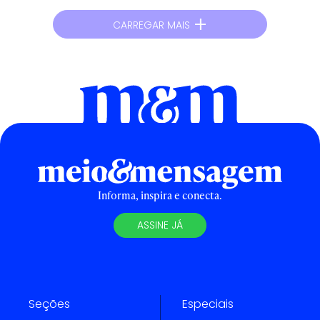
+
CARREGAR MAIS
Informa, inspira e conecta.
ASSINE JÁ
Seções
Especiais