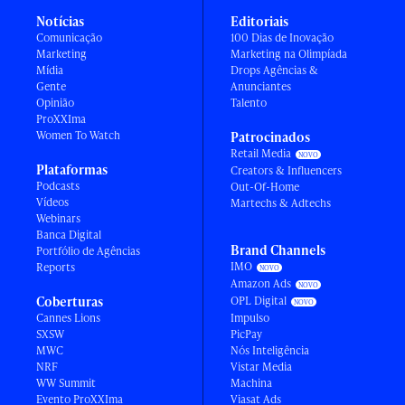
Notícias
Editoriais
Comunicação
100 Dias de Inovação
Marketing
Marketing na Olimpíada
Mídia
Drops Agências &
Gente
Anunciantes
Opinião
Talento
ProXXIma
Women To Watch
Patrocinados
Retail Media
Plataformas
Creators & Influencers
Podcasts
Out-Of-Home
Vídeos
Martechs & Adtechs
Webinars
Banca Digital
Brand Channels
Portfólio de Agências
IMO
Reports
Amazon Ads
Coberturas
OPL Digital
Cannes Lions
Impulso
SXSW
PicPay
MWC
Nós Inteligência
NRF
Vistar Media
WW Summit
Machina
Evento ProXXIma
Viasat Ads