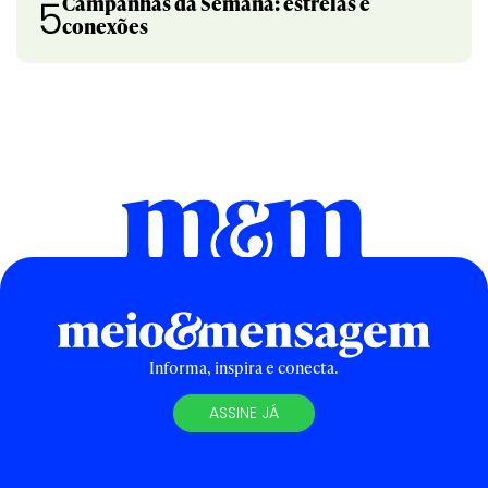
Campanhas da Semana: estrelas e
5
conexões
Informa, inspira e conecta.
ASSINE JÁ