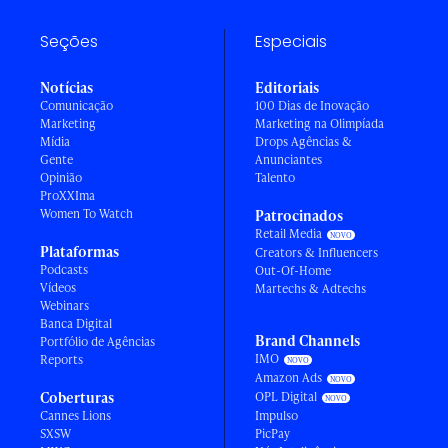
Seções
Especiais
Notícias
Editoriais
Comunicação
100 Dias de Inovação
Marketing
Marketing na Olimpíada
Mídia
Drops Agências &
Gente
Anunciantes
Opinião
Talento
ProXXIma
Women To Watch
Patrocinados
Retail Media
Plataformas
Creators & Influencers
Podcasts
Out-Of-Home
Vídeos
Martechs & Adtechs
Webinars
Banca Digital
Brand Channels
Portfólio de Agências
IMO
Reports
Amazon Ads
Coberturas
OPL Digital
Cannes Lions
Impulso
SXSW
PicPay