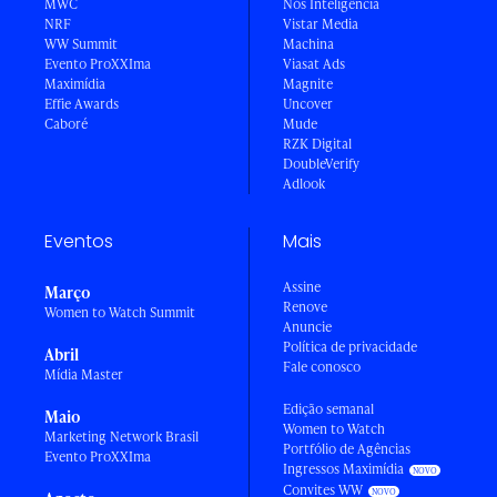
MWC
Nós Inteligência
NRF
Vistar Media
WW Summit
Machina
Evento ProXXIma
Viasat Ads
Maximídia
Magnite
Effie Awards
Uncover
Caboré
Mude
RZK Digital
DoubleVerify
Adlook
Eventos
Mais
Assine
Março
Renove
Women to Watch Summit
Anuncie
Política de privacidade
Abril
Fale conosco
Mídia Master
Edição semanal
Maio
Women to Watch
Marketing Network Brasil
Portfólio de Agências
Evento ProXXIma
Ingressos Maximídia
Convites WW