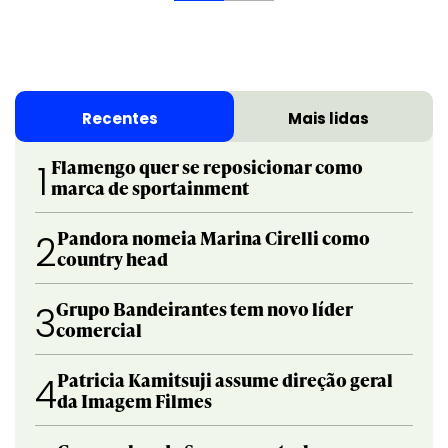
Recentes
Mais lidas
Flamengo quer se reposicionar como
1
marca de sportainment
Pandora nomeia Marina Cirelli como
2
country head
Grupo Bandeirantes tem novo líder
3
comercial
Patricia Kamitsuji assume direção geral
4
da Imagem Filmes