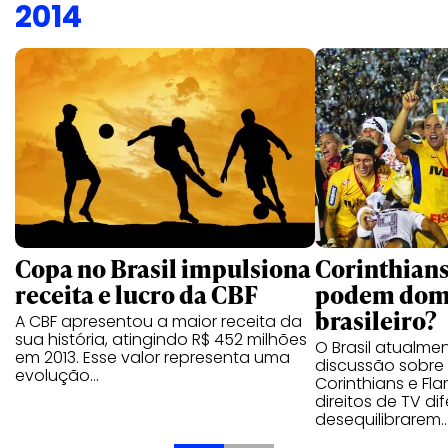
2014
Copa no Brasil impulsiona
Corinthian
receita e lucro da CBF
podem domi
brasileiro?
A CBF apresentou a maior receita da
sua história, atingindo R$ 452 milhões
O Brasil atualme
em 2013. Esse valor representa uma
discussão sobre 
evolução…
Corinthians e F
direitos de TV di
desequilibrarem