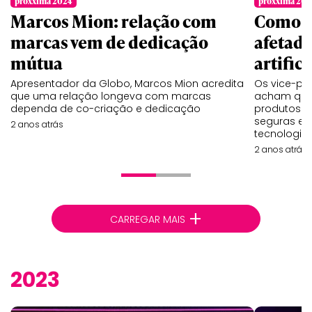
proxxima 2024
proxxima 202
Marcos Mion: relação com
Como a
marcas vem de dedicação
afetada
mútua
artifici
Apresentador da Globo, Marcos Mion acredita
Os vice-pre
que uma relação longeva com marcas
acham que 
dependa de co-criação e dedicação
produtos q
seguras em
2 anos atrás
tecnologia
2 anos atrás
+
CARREGAR MAIS
2023