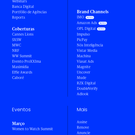
Webinars
Banca Digital
Brand Channels
Portfólio de Agências
IMO
Reports
Amazon Ads
Coberturas
OPL Digital
Cannes Lions
Impulso
SXSW
PicPay
MWC
Nós Inteligência
NRF
Vistar Media
WW Summit
Machina
Evento ProXXIma
Viasat Ads
Maximídia
Magnite
Effie Awards
Uncover
Caboré
Mude
RZK Digital
DoubleVerify
Adlook
Eventos
Mais
Assine
Março
Renove
Women to Watch Summit
Anuncie