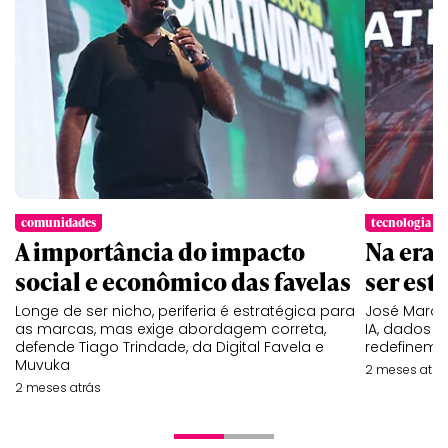
comunidades
tecnologia
A importância do impacto
Na era 
social e econômico das favelas
ser est
Longe de ser nicho, periferia é estratégica para
José Marce
as marcas, mas exige abordagem correta,
IA, dados 
defende Tiago Trindade, da Digital Favela e
redefinem e
Muvuka
2 meses atrá
2 meses atrás