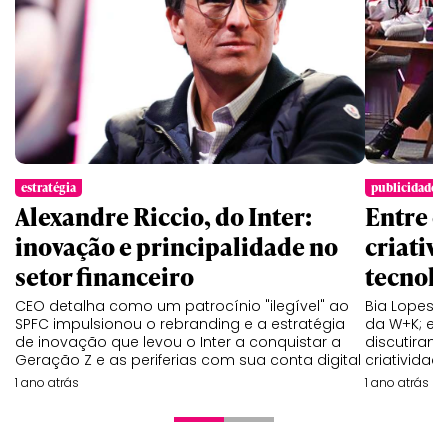
estratégia
publicidade
Alexandre Riccio, do Inter:
Entre d
inovação e principalidade no
criativ
setor financeiro
tecnol
CEO detalha como um patrocínio "ilegível" ao
Bia Lopes M
SPFC impulsionou o rebranding e a estratégia
da W+K; e 
de inovação que levou o Inter a conquistar a
discutiram
Geração Z e as periferias com sua conta digital
criatividad
1 ano atrás
1 ano atrás