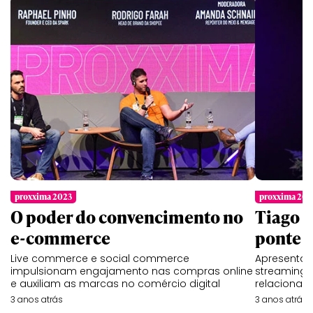
proxxima 2023
proxxima 202
O poder do convencimento no
Tiago L
e-commerce
ponte e
Live commerce e social commerce
Apresentad
impulsionam engajamento nas compras online
streaming 
e auxiliam as marcas no comércio digital
relaciona
3 anos atrás
3 anos atrás