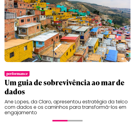
performance
t
Um guia de sobrevivência ao mar de
G
dados
t
Ane Lopes, da Claro, apresentou estratégia da telco
E
com dados e os caminhos para transformá-los em
C
engajamento