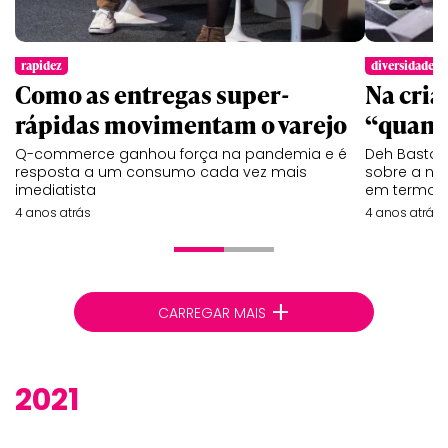
rapidez
diversidade
Como as entregas super-
Na cria
rápidas movimentam o varejo
“quant
Q-commerce ganhou força na pandemia e é
Deh Bastos, 
resposta a um consumo cada vez mais
sobre a ne
imediatista
em termos 
4 anos atrás
4 anos atrás
+
CARREGAR MAIS
2021