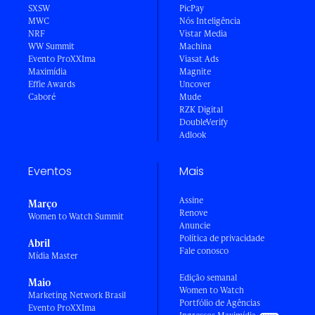
SXSW
PicPay
MWC
Nós Inteligência
NRF
Vistar Media
WW Summit
Machina
Evento ProXXIma
Viasat Ads
Maximídia
Magnite
Effie Awards
Uncover
Caboré
Mude
RZK Digital
DoubleVerify
Adlook
Eventos
Mais
Assine
Março
Renove
Women to Watch Summit
Anuncie
Política de privacidade
Abril
Fale conosco
Mídia Master
Edição semanal
Maio
Women to Watch
Marketing Network Brasil
Portfólio de Agências
Evento ProXXIma