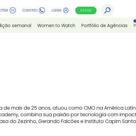
ETTER
CONTATO
LOGIN
ASSINE
I
dição semanal
Women to Watch
Portfólio de Agências
va de mais de 25 anos, atuou como CMO na América Latin
demy, combina sua paixão por tecnologia com impacto 
a do Zezinho, Gerando Falcões e Instituto Capim Santo, I