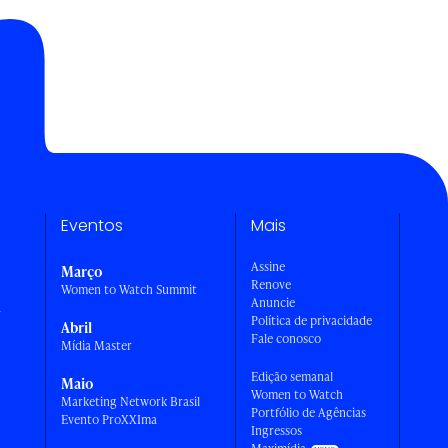
Eventos
Mais
Assine
Março
Renove
Women to Watch Summit
Anuncie
a
Política de privacidade
Abril
Fale conosco
Mídia Master
Edição semanal
Maio
Women to Watch
Marketing Network Brasil
Portfólio de Agências
Evento ProXXIma
Ingressos