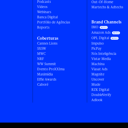
Podcasts
Out-Of-Home
Vídeos
Martechs & Adtechs
Webinars
Banca Digital
Brand Channels
Portfólio de Agências
IMO
Reports
Amazon Ads
Coberturas
OPL Digital
Cannes Lions
Impulso
SXSW
PicPay
MWC
Nós Inteligência
NRF
Vistar Media
WW Summit
Machina
Evento ProXXIma
Viasat Ads
Maximídia
Magnite
Effie Awards
Uncover
Caboré
Mude
RZK Digital
DoubleVerify
Adlook