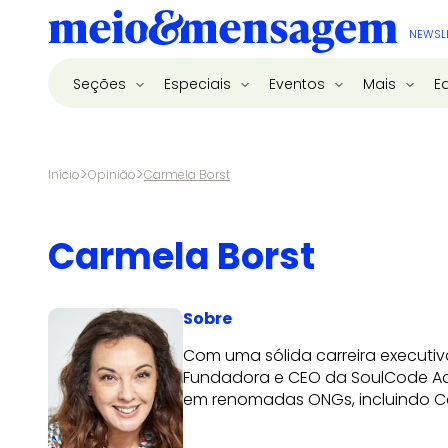
NEWSL
Seções
Especiais
Eventos
Mais
E
>
>
Início
Opinião
Carmela Borst
Carmela Borst
Sobre
Com uma sólida carreira executi
Fundadora e CEO da SoulCode Aca
em renomadas ONGs, incluindo Cas