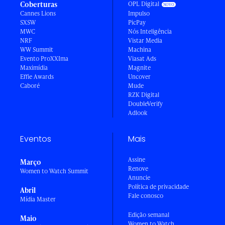
Coberturas
OPL Digital
Cannes Lions
Impulso
SXSW
PicPay
MWC
Nós Inteligência
NRF
Vistar Media
WW Summit
Machina
Evento ProXXIma
Viasat Ads
Maximídia
Magnite
Effie Awards
Uncover
Caboré
Mude
RZK Digital
DoubleVerify
Adlook
Eventos
Mais
Assine
Março
Renove
Women to Watch Summit
Anuncie
Política de privacidade
Abril
Fale conosco
Mídia Master
Edição semanal
Maio
Women to Watch