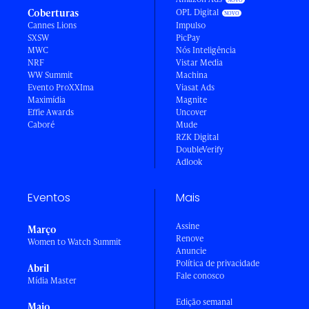
Coberturas
OPL Digital
Cannes Lions
Impulso
SXSW
PicPay
MWC
Nós Inteligência
NRF
Vistar Media
WW Summit
Machina
Evento ProXXIma
Viasat Ads
Maximídia
Magnite
Effie Awards
Uncover
Caboré
Mude
RZK Digital
DoubleVerify
Adlook
Eventos
Mais
Assine
Março
Renove
Women to Watch Summit
Anuncie
Política de privacidade
Abril
Fale conosco
Mídia Master
Edição semanal
Maio