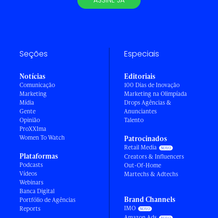
ASSINE JÁ
Seções
Especiais
Notícias
Editoriais
Comunicação
100 Dias de Inovação
Marketing
Marketing na Olimpíada
Mídia
Drops Agências &
Gente
Anunciantes
Opinião
Talento
ProXXIma
Women To Watch
Patrocinados
Retail Media
Plataformas
Creators & Influencers
Podcasts
Out-Of-Home
Vídeos
Martechs & Adtechs
Webinars
Banca Digital
Brand Channels
Portfólio de Agências
IMO
Reports
Amazon Ads