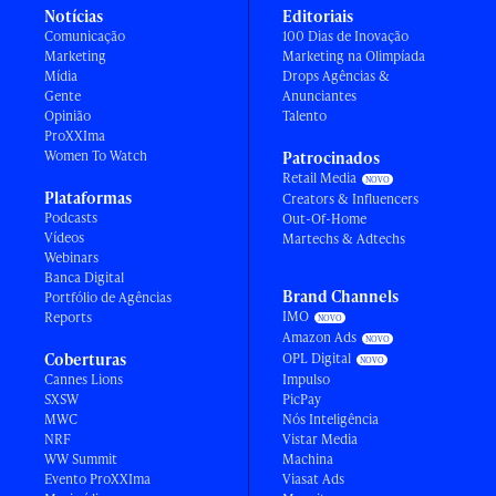
Notícias
Editoriais
Comunicação
100 Dias de Inovação
Marketing
Marketing na Olimpíada
Mídia
Drops Agências &
Gente
Anunciantes
Opinião
Talento
ProXXIma
Women To Watch
Patrocinados
Retail Media
Plataformas
Creators & Influencers
Podcasts
Out-Of-Home
Vídeos
Martechs & Adtechs
Webinars
Banca Digital
Brand Channels
Portfólio de Agências
IMO
Reports
Amazon Ads
Coberturas
OPL Digital
Cannes Lions
Impulso
SXSW
PicPay
MWC
Nós Inteligência
NRF
Vistar Media
WW Summit
Machina
Evento ProXXIma
Viasat Ads