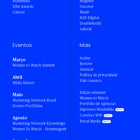
Maximídia
Magnite
Effie Awards
Uncover
Caboré
Mude
RZK Digital
DoubleVerify
Adlook
Eventos
Mais
Assine
Março
Renove
Women to Watch Summit
Anuncie
Política de privacidade
Abril
Fale conosco
Mídia Master
Edição semanal
Maio
Women to Watch
Marketing Network Brasil
Portfólio de Agências
Evento ProXXIma
Ingressos Maximídia
Convites WW
Agosto
Retail Media
Marketing Network Knowledge
Women To Watch - Homenagem