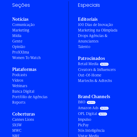
Seções
Especiais
Notícias
Editoriais
Comunicação
100 Dias de Inovação
Marketing
Marketing na Olimpíada
Mídia
Drops Agências &
Gente
Anunciantes
Opinião
Talento
ProXXIma
Women To Watch
Patrocinados
Retail Media
Plataformas
Creators & Influencers
Podcasts
Out-Of-Home
Vídeos
Martechs & Adtechs
Webinars
Banca Digital
Brand Channels
Portfólio de Agências
IMO
Reports
Amazon Ads
Coberturas
OPL Digital
Cannes Lions
Impulso
SXSW
PicPay
MWC
Nós Inteligência
NRF
Vistar Media