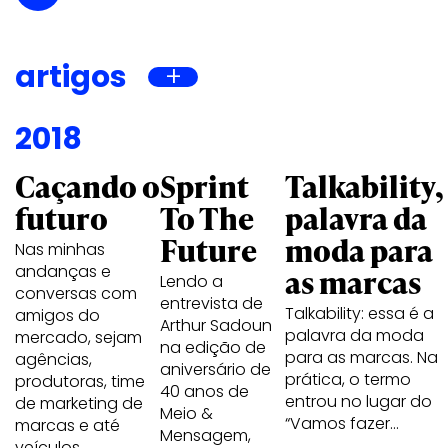
artigos
2018
Caçando o
Sprint
Talkability,
futuro
To The
palavra da
Future
moda para
Nas minhas
andanças e
as marcas
Lendo a
conversas com
entrevista de
Talkability: essa é a
amigos do
Arthur Sadoun
palavra da moda
mercado, sejam
na edição de
para as marcas. Na
agências,
aniversário de
prática, o termo
produtoras, time
40 anos de
entrou no lugar do
de marketing de
Meio &
“Vamos fazer…
marcas e até
Mensagem,
veículos,…