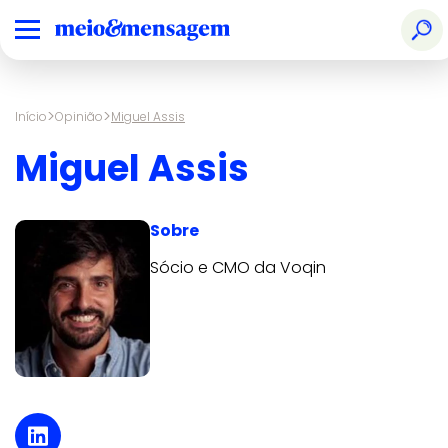
>
>
Início
Opinião
Miguel Assis
Miguel Assis
Sobre
Sócio e CMO da Voqin