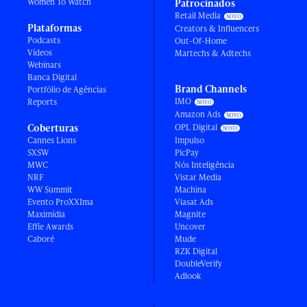
Women To Watch
Patrocinados
Retail Media
Plataformas
Creators & Influencers
Podcasts
Out-Of-Home
Vídeos
Martechs & Adtechs
Webinars
Banca Digital
Brand Channels
Portfólio de Agências
IMO
Reports
Amazon Ads
Coberturas
OPL Digital
Cannes Lions
Impulso
SXSW
PicPay
MWC
Nós Inteligência
NRF
Vistar Media
WW Summit
Machina
Evento ProXXIma
Viasat Ads
Maximídia
Magnite
Effie Awards
Uncover
Caboré
Mude
RZK Digital
DoubleVerify
Adlook