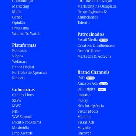
Comunicação
100 Dias de Inovação
Marketing
Marketing na Olimpíada
Mídia
Drops Agências &
Gente
Anunciantes
Opinião
Talento
ProXXIma
Women To Watch
Patrocinados
Retail Media
Plataformas
Creators & Influencers
Podcasts
Out-Of-Home
Vídeos
Martechs & Adtechs
Webinars
Banca Digital
Brand Channels
Portfólio de Agências
IMO
Reports
Amazon Ads
Coberturas
OPL Digital
Cannes Lions
Impulso
SXSW
PicPay
MWC
Nós Inteligência
NRF
Vistar Media
WW Summit
Machina
Evento ProXXIma
Viasat Ads
Maximídia
Magnite
Effie Awards
Uncover