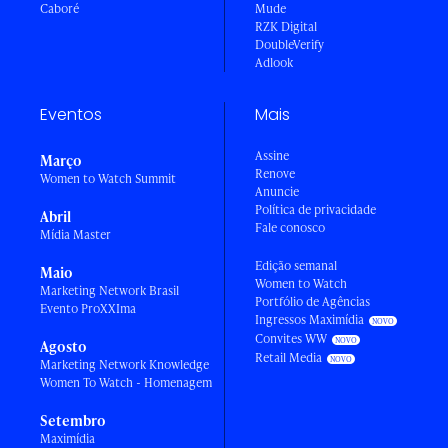
Caboré
Mude
RZK Digital
DoubleVerify
Adlook
Eventos
Mais
Assine
Março
Renove
Women to Watch Summit
Anuncie
Política de privacidade
Abril
Fale conosco
Mídia Master
Edição semanal
Maio
Women to Watch
Marketing Network Brasil
Portfólio de Agências
Evento ProXXIma
Ingressos Maximídia
Convites WW
Agosto
Retail Media
Marketing Network Knowledge
Women To Watch - Homenagem
Setembro
Maximídia