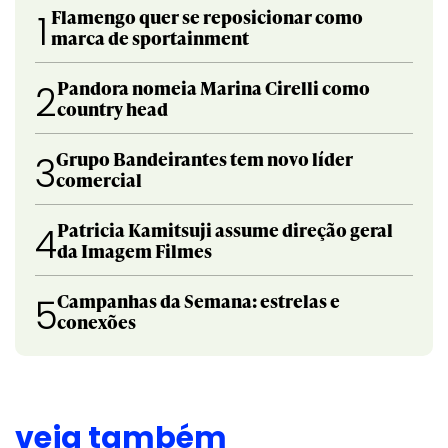
Flamengo quer se reposicionar como
1
marca de sportainment
Pandora nomeia Marina Cirelli como
2
country head
Grupo Bandeirantes tem novo líder
3
comercial
Patricia Kamitsuji assume direção geral
4
da Imagem Filmes
Campanhas da Semana: estrelas e
5
conexões
veja também