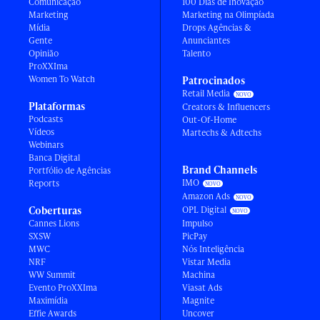
Comunicação
100 Dias de Inovação
Marketing
Marketing na Olimpíada
Mídia
Drops Agências &
Gente
Anunciantes
Opinião
Talento
ProXXIma
Women To Watch
Patrocinados
Retail Media
Plataformas
Creators & Influencers
Podcasts
Out-Of-Home
Vídeos
Martechs & Adtechs
Webinars
Banca Digital
Brand Channels
Portfólio de Agências
IMO
Reports
Amazon Ads
Coberturas
OPL Digital
Cannes Lions
Impulso
SXSW
PicPay
MWC
Nós Inteligência
NRF
Vistar Media
WW Summit
Machina
Evento ProXXIma
Viasat Ads
Maximídia
Magnite
Effie Awards
Uncover