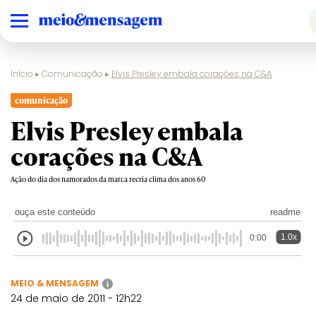
Início
▸
Comunicação
▸
Elvis Presley embala corações na C&A
comunicação
Elvis Presley embala
corações na C&A
Ação do dia dos namorados da marca recria clima dos anos 60
ouça este conteúdo
readme
1.0x
0:00
MEIO & MENSAGEM
i
24 de maio de 2011 - 12h22