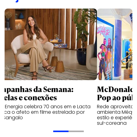
mpanhas da Semana:
McDonald’s 
trelas e conexões
Pop ao públ
a Energia celebra 70 anos em e Lacta
Rede aproveita
aca o afeto em filme estrelado por
ambienta Méqui 
te Sangalo
estilo e experiên
sul-coreana