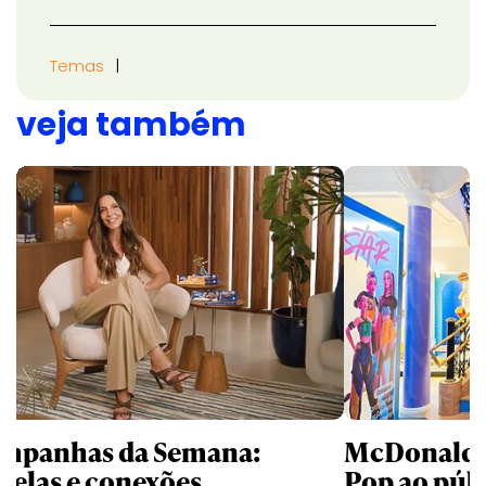
Temas
veja também
mpanhas da Semana:
McDonald’s 
trelas e conexões
Pop ao públ