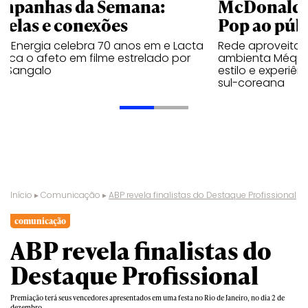
mpanhas da Semana:
McDonald’s 
trelas e conexões
Pop ao públ
a Energia celebra 70 anos em e Lacta
Rede aproveita
aca o afeto em filme estrelado por
ambienta Méqui 
te Sangalo
estilo e experiên
sul-coreana
Início
▸
Comunicação
▸
ABP revela finalistas do Destaque Profissional
comunicação
ABP revela finalistas do
Destaque Profissional
Premiação terá seus vencedores apresentados em uma festa no Rio de Janeiro, no dia 2 de
dezembro