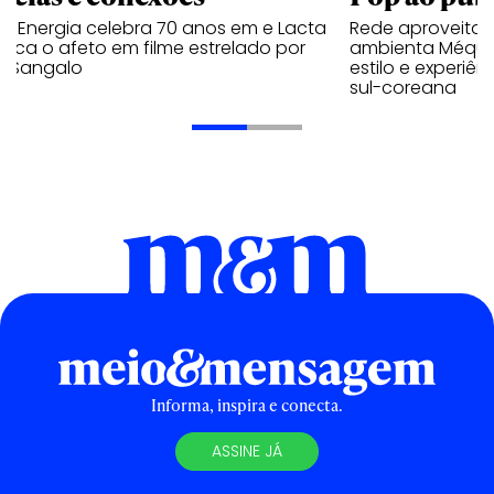
a Energia celebra 70 anos em e Lacta
Rede aproveita
aca o afeto em filme estrelado por
ambienta Méqui 
te Sangalo
estilo e experiên
sul-coreana
Informa, inspira e conecta.
ASSINE JÁ