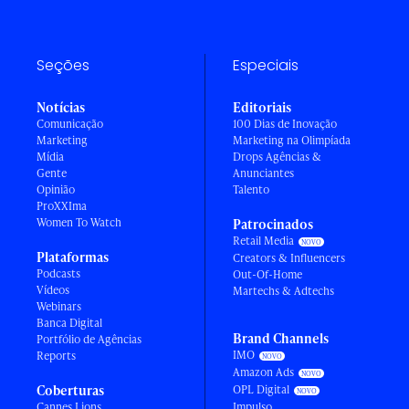
Seções
Especiais
Notícias
Editoriais
Comunicação
100 Dias de Inovação
Marketing
Marketing na Olimpíada
Mídia
Drops Agências &
Gente
Anunciantes
Opinião
Talento
ProXXIma
Women To Watch
Patrocinados
Retail Media
Plataformas
Creators & Influencers
Podcasts
Out-Of-Home
Vídeos
Martechs & Adtechs
Webinars
Banca Digital
Brand Channels
Portfólio de Agências
IMO
Reports
Amazon Ads
Coberturas
OPL Digital
Cannes Lions
Impulso