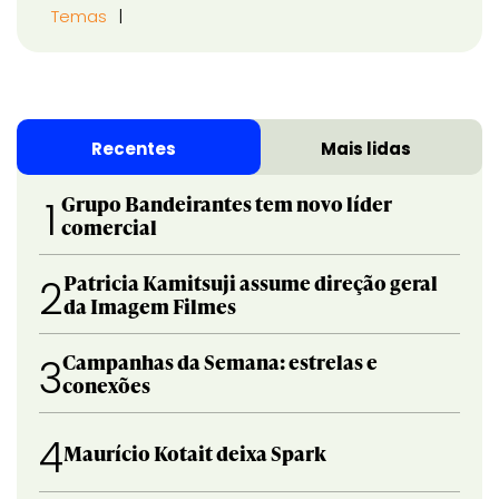
Temas
Recentes
Mais lidas
Grupo Bandeirantes tem novo líder
1
comercial
Patricia Kamitsuji assume direção geral
2
da Imagem Filmes
Campanhas da Semana: estrelas e
3
conexões
4
Maurício Kotait deixa Spark