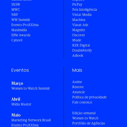
SXSW
PicPay
MWC
Nós Inteligência
NRF
Vistar Media
WW Summit
Machina
Evento ProXXIma
Viasat Ads
Maximídia
Magnite
Effie Awards
Uncover
Caboré
Mude
RZK Digital
DoubleVerify
Adlook
Eventos
Mais
Assine
Março
Renove
Women to Watch Summit
Anuncie
Política de privacidade
Abril
Fale conosco
Mídia Master
Edição semanal
Maio
Women to Watch
Marketing Network Brasil
Portfólio de Agências
Evento ProXXIma