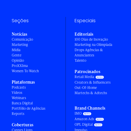
Seções
Especiais
Notícias
Editoriais
Comunicação
100 Dias de Inovação
Marketing
Marketing na Olimpíada
Mídia
Drops Agências &
Gente
Anunciantes
Opinião
Talento
ProXXIma
Women To Watch
Patrocinados
Retail Media
Plataformas
Creators & Influencers
Podcasts
Out-Of-Home
Vídeos
Martechs & Adtechs
Webinars
Banca Digital
Brand Channels
Portfólio de Agências
IMO
Reports
Amazon Ads
Coberturas
OPL Digital
Cannes Lions
Impulso