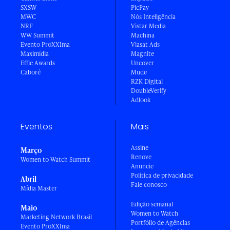
SXSW
PicPay
MWC
Nós Inteligência
NRF
Vistar Media
WW Summit
Machina
Evento ProXXIma
Viasat Ads
Maximídia
Magnite
Effie Awards
Uncover
Caboré
Mude
RZK Digital
DoubleVerify
Adlook
Eventos
Mais
Assine
Março
Renove
Women to Watch Summit
Anuncie
Política de privacidade
Abril
Fale conosco
Mídia Master
Edição semanal
Maio
Women to Watch
Marketing Network Brasil
Portfólio de Agências
Evento ProXXIma