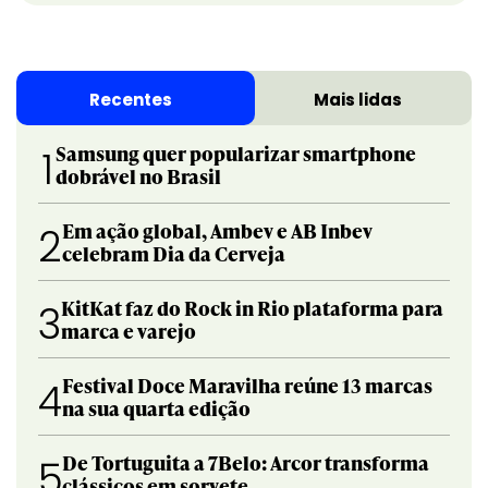
Recentes
Mais lidas
Samsung quer popularizar smartphone
1
dobrável no Brasil
Em ação global, Ambev e AB Inbev
2
celebram Dia da Cerveja
KitKat faz do Rock in Rio plataforma para
3
marca e varejo
Festival Doce Maravilha reúne 13 marcas
4
na sua quarta edição
De Tortuguita a 7Belo: Arcor transforma
5
clássicos em sorvete