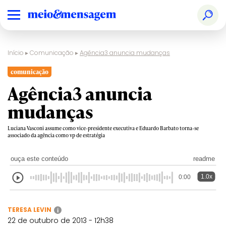
Início
▸
Comunicação
▸
Agência3 anuncia mudanças
comunicação
Agência3 anuncia
mudanças
Luciana Vasconi assume como vice-presidente executiva e Eduardo Barbato torna-se
associado da agência como vp de estratégia
ouça este conteúdo
readme
1.0x
0:00
TERESA LEVIN
i
22 de outubro de 2013 - 12h38