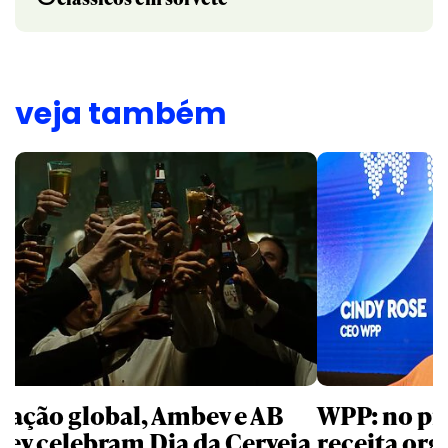
veja também
 ação global, Ambev e AB
WPP: no pr
bev celebram Dia da Cerveja
receita org