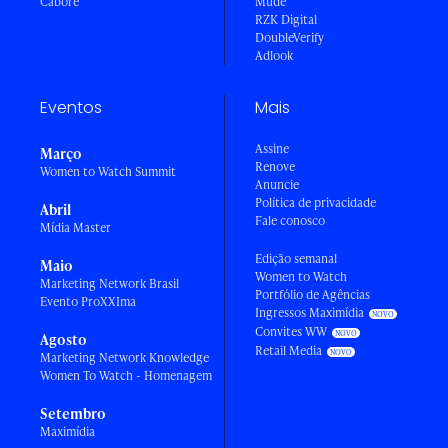
Caboré
Mude
RZK Digital
DoubleVerify
Adlook
Eventos
Mais
Assine
Março
Renove
Women to Watch Summit
Anuncie
Política de privacidade
Abril
Fale conosco
Mídia Master
Edição semanal
Maio
Women to Watch
Marketing Network Brasil
Portfólio de Agências
Evento ProXXIma
Ingressos Maximídia
Convites WW
Agosto
Retail Media
Marketing Network Knowledge
Women To Watch - Homenagem
Setembro
Maximídia