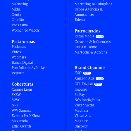
Marketing
Marketing na Olimpíada
Mídia
Drops Agências &
Gente
Anunciantes
Opinião
Talento
ProXXIma
Women To Watch
Patrocinados
Retail Media
Plataformas
Creators & Influencers
Podcasts
Out-Of-Home
Vídeos
Martechs & Adtechs
Webinars
Banca Digital
Brand Channels
Portfólio de Agências
IMO
Reports
Amazon Ads
Coberturas
OPL Digital
Cannes Lions
Impulso
SXSW
PicPay
MWC
Nós Inteligência
NRF
Vistar Media
WW Summit
Machina
Evento ProXXIma
Viasat Ads
Maximídia
Magnite
Effie Awards
Uncover