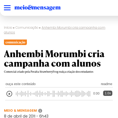
Início
▸
Comunicação
▸
Anhembi Morumbi cria campanha com
alunos
comunicação
Anhembi Morumbi cria
campanha com alunos
Comercial criado pela Peralta StrawberryFrog realça criação dos estudantes
ouça este conteúdo
readme
1.0x
0:00
MEIO & MENSAGEM
i
8 de abril de 2011 - 6h43