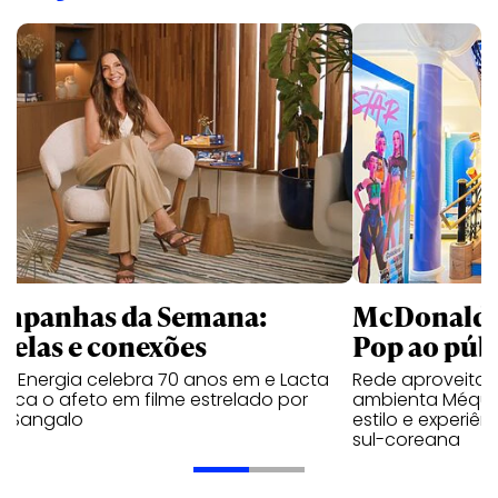
mpanhas da Semana:
McDonald’s 
trelas e conexões
Pop ao públ
a Energia celebra 70 anos em e Lacta
Rede aproveita
aca o afeto em filme estrelado por
ambienta Méqui 
te Sangalo
estilo e experiên
sul-coreana