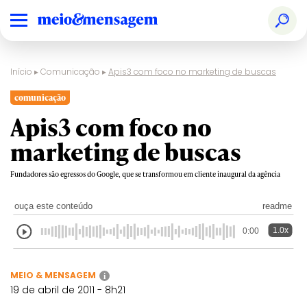
Início
▸
Comunicação
▸
Apis3 com foco no marketing de buscas
comunicação
Apis3 com foco no
marketing de buscas
Fundadores são egressos do Google, que se transformou em cliente inaugural da agência
ouça este conteúdo
readme
1.0x
0:00
MEIO & MENSAGEM
i
19 de abril de 2011 - 8h21