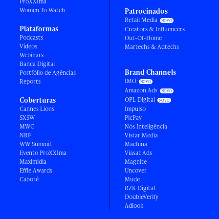
ProXXIma
Women To Watch
Patrocinados
Retail Media
Plataformas
Creators & Influencers
Podcasts
Out-Of-Home
Vídeos
Martechs & Adtechs
Webinars
Banca Digital
Brand Channels
Portfólio de Agências
IMO
Reports
Amazon Ads
Coberturas
OPL Digital
Cannes Lions
Impulso
SXSW
PicPay
MWC
Nós Inteligência
NRF
Vistar Media
WW Summit
Machina
Evento ProXXIma
Viasat Ads
Maximídia
Magnite
Effie Awards
Uncover
Caboré
Mude
RZK Digital
DoubleVerify
Adlook