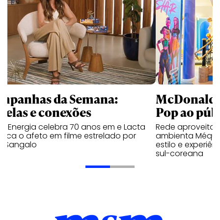
mpanhas da Semana:
McDonald’s 
trelas e conexões
Pop ao públ
a Energia celebra 70 anos em e Lacta
Rede aproveita
aca o afeto em filme estrelado por
ambienta Méqui 
te Sangalo
estilo e experiên
sul-coreana