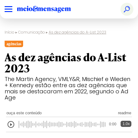
Início
▸
Comunicação
▸
As dez agências do A-List 2023
agências
As dez agências do A-List
2023
The Martin Agency, VMLY&R, Mischief e Wieden
+ Kennedy estão entre as dez agências que
mais se destacaram em 2022, segundo o Ad
Age
ouça este conteúdo
readme
1.0x
0:00