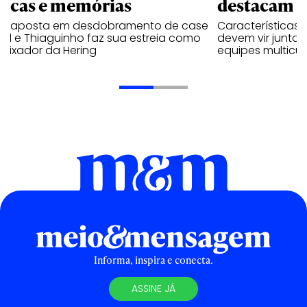
rcas e memórias
destacam n
a aposta em desdobramento de case
Características
al e Thiaguinho faz sua estreia como
devem vir junto 
aixador da Hering
equipes multicul
Informa, inspira e conecta.
ASSINE JÁ