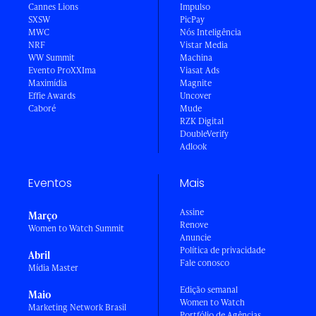
Cannes Lions
Impulso
SXSW
PicPay
MWC
Nós Inteligência
NRF
Vistar Media
WW Summit
Machina
Evento ProXXIma
Viasat Ads
Maximídia
Magnite
Effie Awards
Uncover
Caboré
Mude
RZK Digital
DoubleVerify
Adlook
Eventos
Mais
Assine
Março
Renove
Women to Watch Summit
Anuncie
Política de privacidade
Abril
Fale conosco
Mídia Master
Edição semanal
Maio
Women to Watch
Marketing Network Brasil
Portfólio de Agências