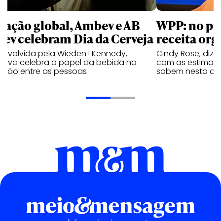
 ação global, Ambev e AB
WPP: no pr
bev celebram Dia da Cerveja
receita org
envolvida pela Wieden+Kennedy,
Cindy Rose, diz 
iativa celebra o papel da bebida na
com as estimati
exão entre as pessoas
sobem nesta qui