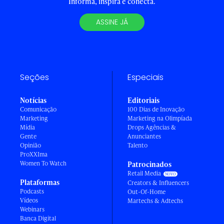
Informa, inspira e conecta.
ASSINE JÁ
Seções
Especiais
Notícias
Editoriais
Comunicação
100 Dias de Inovação
Marketing
Marketing na Olimpíada
Mídia
Drops Agências &
Gente
Anunciantes
Opinião
Talento
ProXXIma
Women To Watch
Patrocinados
Retail Media
Plataformas
Creators & Influencers
Podcasts
Out-Of-Home
Vídeos
Martechs & Adtechs
Webinars
Banca Digital