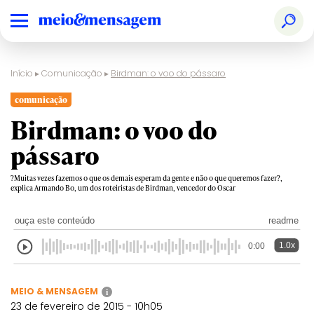
Início
▸
Comunicação
▸
Birdman: o voo do pássaro
comunicação
Birdman: o voo do
pássaro
?Muitas vezes fazemos o que os demais esperam da gente e não o que queremos fazer?,
explica Armando Bo, um dos roteiristas de Birdman, vencedor do Oscar
ouça este conteúdo
readme
1.0x
0:00
MEIO & MENSAGEM
i
23 de fevereiro de 2015 - 10h05