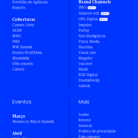
Brand Channels
Portfólio de Agências
IMO
Reports
Amazon Ads
Coberturas
OPL Digital
Cannes Lions
Impulso
SXSW
PicPay
MWC
Nós Inteligência
NRF
Vistar Media
WW Summit
Machina
Evento ProXXIma
Viasat Ads
Maximídia
Magnite
Effie Awards
Uncover
Caboré
Mude
RZK Digital
DoubleVerify
Adlook
Eventos
Mais
Assine
Março
Renove
Women to Watch Summit
Anuncie
Política de privacidade
Abril
Fale conosco