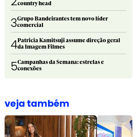
2
country head
Grupo Bandeirantes tem novo líder
3
comercial
Patricia Kamitsuji assume direção geral
4
da Imagem Filmes
Campanhas da Semana: estrelas e
5
conexões
veja também