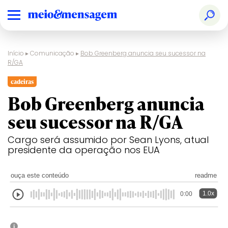
Início
▸
Comunicação
▸
Bob Greenberg anuncia seu sucessor na
R/GA
cadeiras
Bob Greenberg anuncia
seu sucessor na R/GA
Cargo será assumido por Sean Lyons, atual
presidente da operação nos EUA
ouça este conteúdo
readme
1.0x
0:00
i