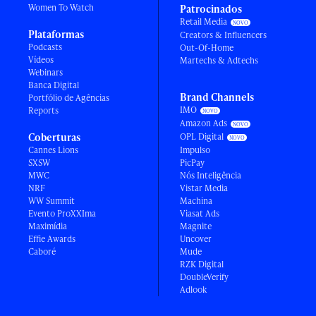
Women To Watch
Patrocinados
Retail Media
Plataformas
Creators & Influencers
Podcasts
Out-Of-Home
Vídeos
Martechs & Adtechs
Webinars
Banca Digital
Brand Channels
Portfólio de Agências
IMO
Reports
Amazon Ads
Coberturas
OPL Digital
Cannes Lions
Impulso
SXSW
PicPay
MWC
Nós Inteligência
NRF
Vistar Media
WW Summit
Machina
Evento ProXXIma
Viasat Ads
Maximídia
Magnite
Effie Awards
Uncover
Caboré
Mude
RZK Digital
DoubleVerify
Adlook