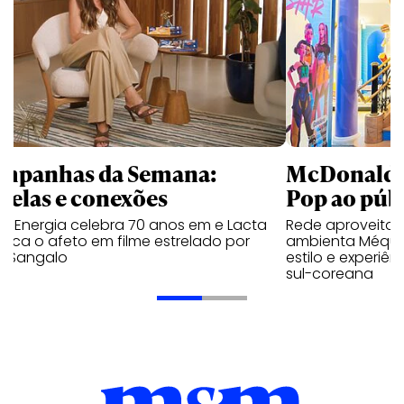
mpanhas da Semana:
McDonald’s 
trelas e conexões
Pop ao públ
a Energia celebra 70 anos em e Lacta
Rede aproveita
aca o afeto em filme estrelado por
ambienta Méqui 
te Sangalo
estilo e experiên
sul-coreana