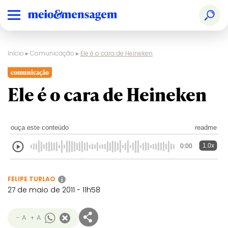
Início
▸
Comunicação
▸
Ele é o cara de Heineken
comunicação
Ele é o cara de Heineken
ouça este conteúdo
readme
1.0x
0:00
FELIPE TURLAO
i
27 de maio de 2011 - 11h58
- A
+ A