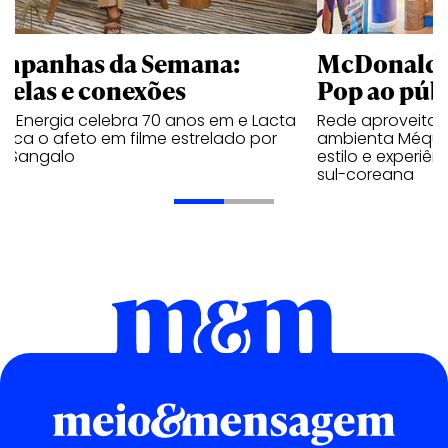
mpanhas da Semana:
McDonald’s 
trelas e conexões
Pop ao públ
a Energia celebra 70 anos em e Lacta
Rede aproveita
aca o afeto em filme estrelado por
ambienta Méqui 
te Sangalo
estilo e experiên
sul-coreana