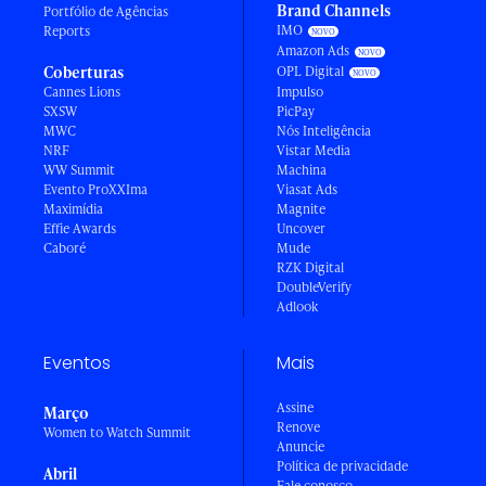
Brand Channels
Portfólio de Agências
IMO
Reports
Amazon Ads
Coberturas
OPL Digital
Cannes Lions
Impulso
SXSW
PicPay
MWC
Nós Inteligência
NRF
Vistar Media
WW Summit
Machina
Evento ProXXIma
Viasat Ads
Maximídia
Magnite
Effie Awards
Uncover
Caboré
Mude
RZK Digital
DoubleVerify
Adlook
Eventos
Mais
Assine
Março
Renove
Women to Watch Summit
Anuncie
Política de privacidade
Abril
Fale conosco