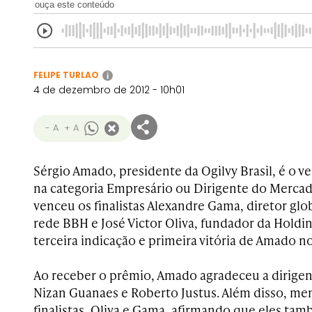
ouça este conteúdo
FELIPE TURLAO
i
4 de dezembro de 2012 - 10h01
- A
+ A
Sérgio Amado, presidente da Ogilvy Brasil, é o 
na categoria Empresário ou Dirigente do Merca
venceu os finalistas Alexandre Gama, diretor glo
rede BBH e José Victor Oliva, fundador da Holding
terceira indicação e primeira vitória de Amado n
Ao receber o prêmio, Amado agradeceu a dirige
Nizan Guanaes e Roberto Justus. Além disso, me
finalistas, Oliva e Gama, afirmando que eles ta