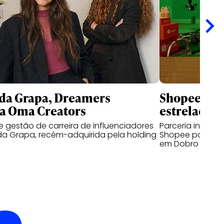
da Grapa, Dreamers
Shopee e B
a Oma Creators
estrelada p
 gestão de carreira de influenciadores
Parceria inédita
da Grapa, recém-adquirida pela holding
Shopee para cl
em Dobro no BK