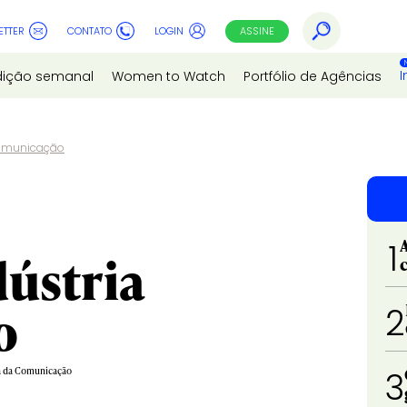
ETTER
CONTATO
LOGIN
ASSINE
I
dição semanal
Women to Watch
Portfólio de Agências
 Comunicação
1
dústria
o
2
ia da Comunicação
3