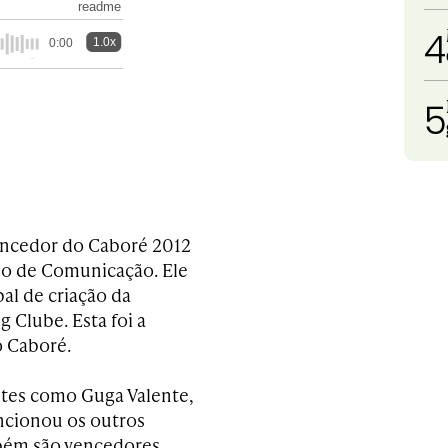
readme
4
1.0x
0:00
5
vencedor do Caboré 2012
do de Comunicação. Ele
bal de criação da
 Clube. Esta foi a
o Caboré.
ntes como Guga Valente,
ncionou os outros
mbém são vencedores.