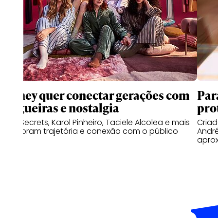
Disney quer conectar gerações com
Par
blogueiras e nostalgia
pro
Niina Secrets, Karol Pinheiro, Taciele Alcolea e mais
Cria
relembram trajetória e conexão com o público
Andr
apro