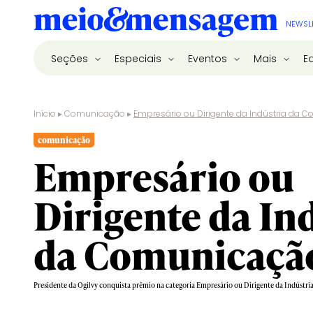
NEWSL
Seções
Especiais
Eventos
Mais
E
Início
▸
Comunicação
▸
Empresário ou Dirigente da Indústria da
comunicação
Empresário ou
Dirigente da In
da Comunicaçã
Presidente da Ogilvy conquista prêmio na categoria Empresário ou Dirigente da Indústr