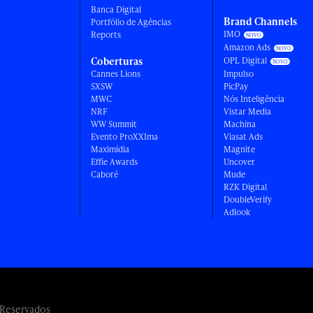
Banca Digital
Brand Channels
Portfólio de Agências
IMO
Reports
Amazon Ads
Coberturas
OPL Digital
Cannes Lions
Impulso
SXSW
PicPay
MWC
Nós Inteligência
NRF
Vistar Media
WW Summit
Machina
Evento ProXXIma
Viasat Ads
Maximídia
Magnite
Effie Awards
Uncover
Caboré
Mude
RZK Digital
DoubleVerify
Adlook
 Reservados