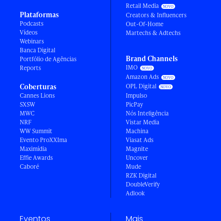
Retail Media
Plataformas
Creators & Influencers
Podcasts
Out-Of-Home
Vídeos
Martechs & Adtechs
Webinars
Banca Digital
Brand Channels
Portfólio de Agências
IMO
Reports
Amazon Ads
Coberturas
OPL Digital
Cannes Lions
Impulso
SXSW
PicPay
MWC
Nós Inteligência
NRF
Vistar Media
WW Summit
Machina
Evento ProXXIma
Viasat Ads
Maximídia
Magnite
Effie Awards
Uncover
Caboré
Mude
RZK Digital
DoubleVerify
Adlook
Eventos
Mais