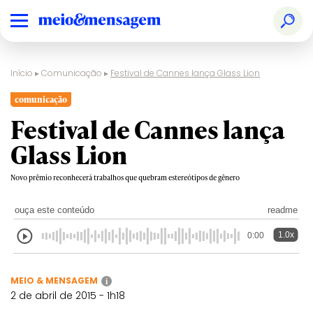
Início
▸
Comunicação
▸
Festival de Cannes lança Glass Lion
comunicação
Festival de Cannes lança
Glass Lion
Novo prêmio reconhecerá trabalhos que quebram estereótipos de gênero
ouça este conteúdo
readme
1.0x
0:00
MEIO & MENSAGEM
i
2 de abril de 2015 - 1h18