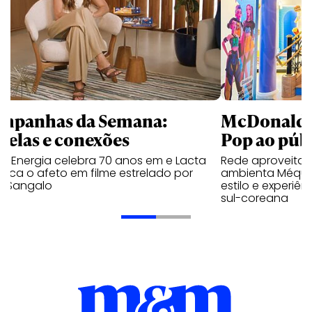
mpanhas da Semana:
McDonald’s 
trelas e conexões
Pop ao públ
a Energia celebra 70 anos em e Lacta
Rede aproveita
aca o afeto em filme estrelado por
ambienta Méqui 
te Sangalo
estilo e experiên
sul-coreana