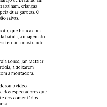
trabalham, crianças
pela duas garotas. O
ão salvas.
roto, que brinca com
da batida, a imagem do
vídeo termina mostrando
dia Lohse, Jan Mettler
ródia, a deixarem
 com a montadora.
derou o vídeo
rte dos espectadores que
rte dos comentários
rama.