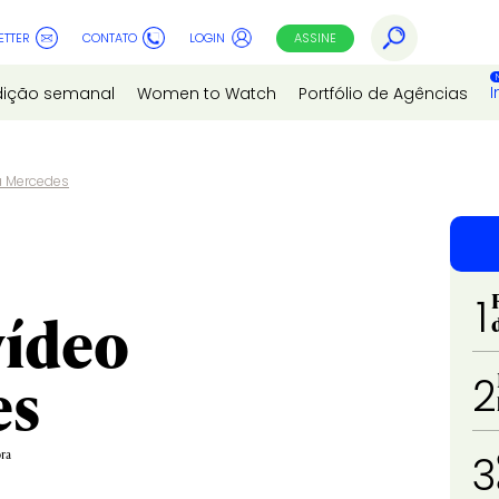
ETTER
CONTATO
LOGIN
ASSINE
I
dição semanal
Women to Watch
Portfólio de Agências
a Mercedes
1
vídeo
es
2
ora
3