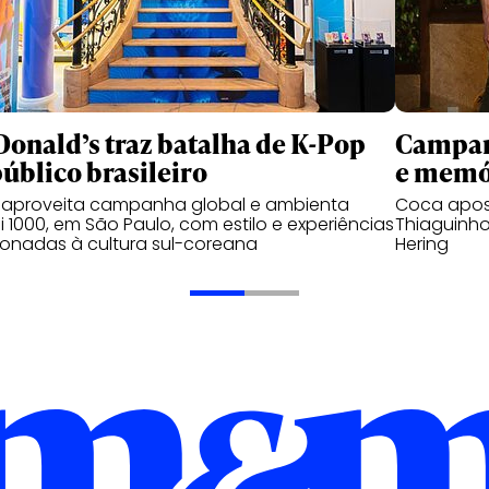
onald’s traz batalha de K-Pop
Campanh
público brasileiro
e memó
 aproveita campanha global e ambienta
Coca apos
 1000, em São Paulo, com estilo e experiências
Thiaguinho
ionadas à cultura sul-coreana
Hering