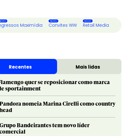
ngressos Maximídia
Convites WW
Retail Media
Recentes
Mais lidas
Flamengo quer se reposicionar como marca
de sportainment
Pandora nomeia Marina Cirelli como country
head
Grupo Bandeirantes tem novo líder
comercial