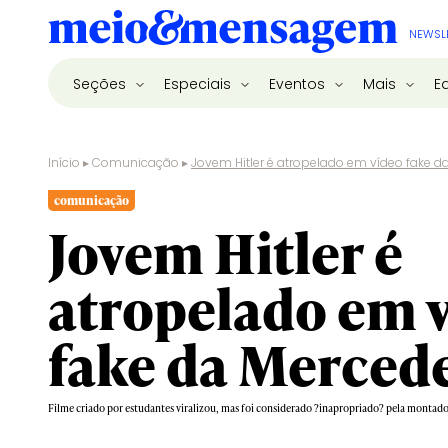
NEWSL
Seções
Especiais
Eventos
Mais
E
Início
▸
Comunicação
▸
Jovem Hitler é atropelado em vídeo fake d
comunicação
Jovem Hitler é
atropelado em 
fake da Merced
Filme criado por estudantes viralizou, mas foi considerado ?inapropriado? pela montad