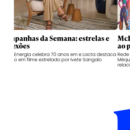
Campanhas da Semana: estrelas e
McD
conexões
ao 
Copa Energia celebra 70 anos em e Lacta destaca
Rede
o afeto em filme estrelado por Ivete Sangalo
Méqui
relac