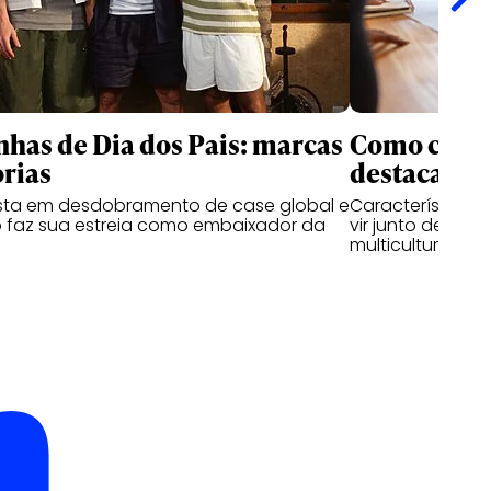
as de Dia dos Pais: marcas
Como criati
rias
destacam n
ta em desdobramento de case global e
Características
 faz sua estreia como embaixador da
vir junto de hab
multiculturais