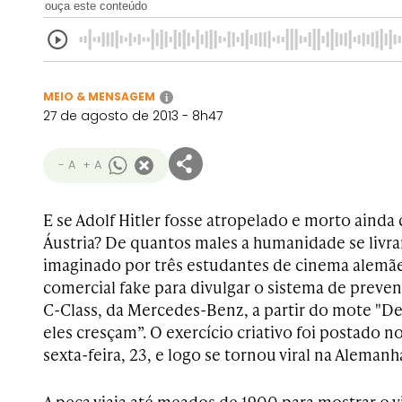
ouça este conteúdo
MEIO & MENSAGEM
i
27 de agosto de 2013 - 8h47
- A
+ A
E se Adolf Hitler fosse atropelado e morto ainda 
Áustria? De quantos males a humanidade se livrar
imaginado por três estudantes de cinema alemã
comercial fake para divulgar o sistema de preve
C-Class, da Mercedes-Benz, a partir do mote "De
eles cresçam”. O exercício criativo foi postado 
sexta-feira, 23, e logo se tornou viral na Alemanh
A peça viaja até meados de 1900 para mostrar o 