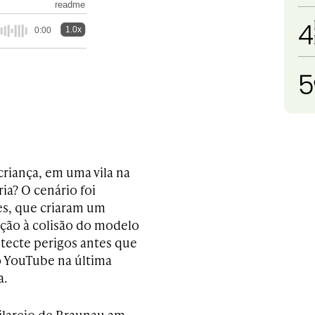
readme
4
1.0x
0:00
5
criança, em uma vila na
ia? O cenário foi
es, que criaram um
nção à colisão do modelo
tecte perigos antes que
no YouTube na última
a.
vilarejo de Braunau am