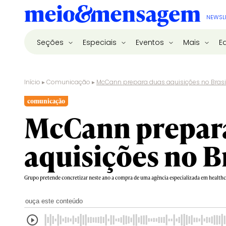
NEWSL
Seções
Especiais
Eventos
Mais
E
Início
▸
Comunicação
▸
McCann prepara duas aquisições no Brasi
comunicação
McCann prepar
aquisições no B
Grupo pretende concretizar neste ano a compra de uma agência especializada em healthc
ouça este conteúdo