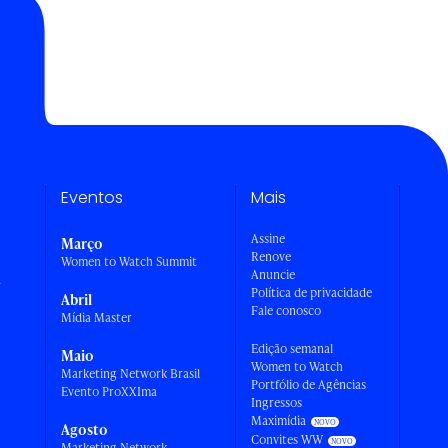
Eventos
Mais
Assine
Março
Renove
Women to Watch Summit
Anuncie
a
Política de privacidade
Abril
Fale conosco
Mídia Master
Edição semanal
Maio
Women to Watch
Marketing Network Brasil
Portfólio de Agências
Evento ProXXIma
Ingressos
Maximídia
Agosto
Convites WW
Marketing Network