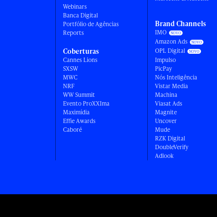
Webinars
Banca Digital
Brand Channels
Portfólio de Agências
IMO
Reports
Amazon Ads
Coberturas
OPL Digital
Cannes Lions
Impulso
SXSW
PicPay
MWC
Nós Inteligência
NRF
Vistar Media
WW Summit
Machina
Evento ProXXIma
Viasat Ads
Maximídia
Magnite
Effie Awards
Uncover
Caboré
Mude
RZK Digital
DoubleVerify
Adlook