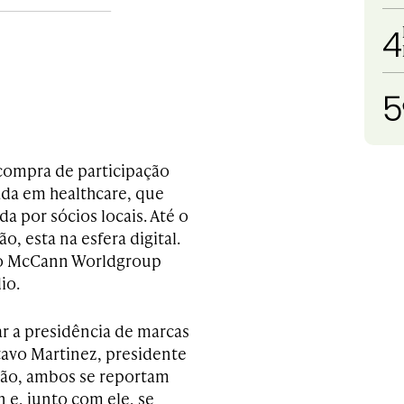
4
5
compra de participação
ada em healthcare, que
 por sócios locais. Até o
, esta na esfera digital.
 do McCann Worldgroup
io.
r a presidência de marcas
tavo Martinez, presidente
ão, ambos se reportam
 e, junto com ele, se