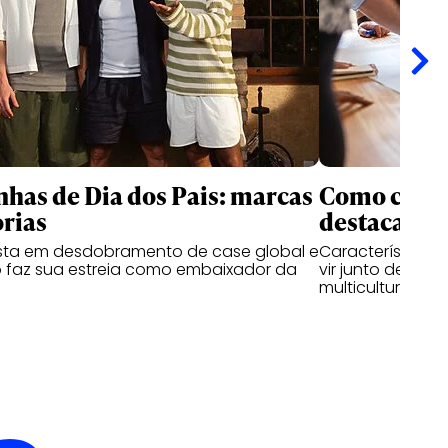
as de Dia dos Pais: marcas
Como criati
rias
destacam n
ta em desdobramento de case global e
Características
 faz sua estreia como embaixador da
vir junto de hab
multiculturais