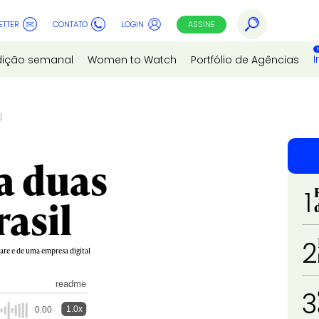
ETTER
CONTATO
LOGIN
ASSINE
I
dição semanal
Women to Watch
Portfólio de Agências
l
a duas
1
rasil
2
are e de uma empresa digital
readme
3
1.0x
0:00