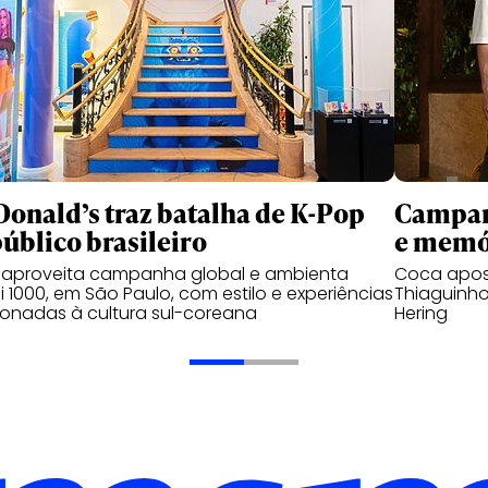
onald’s traz batalha de K-Pop
Campanh
público brasileiro
e memó
 aproveita campanha global e ambienta
Coca apos
 1000, em São Paulo, com estilo e experiências
Thiaguinho
ionadas à cultura sul-coreana
Hering