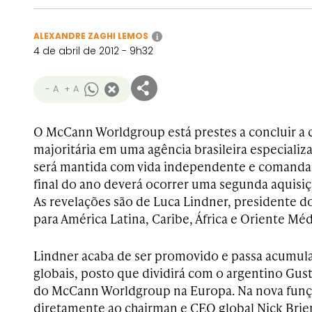
ALEXANDRE ZAGHI LEMOS
i
4 de abril de 2012 - 9h32
- A
+ A
O McCann Worldgroup está prestes a concluir a 
majoritária em uma agência brasileira especializ
será mantida com vida independente e comandada
final do ano deverá ocorrer uma segunda aquisição
As revelações são de Luca Lindner, presidente
para América Latina, Caribe, África e Oriente Méd
Lindner acaba de ser promovido e passa acumula
globais, posto que dividirá com o argentino Gus
do McCann Worldgroup na Europa. Na nova funç
diretamente ao chairman e CEO global Nick Brien