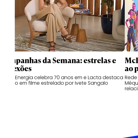
Campanhas da Semana: estrelas e
McD
conexões
ao 
Copa Energia celebra 70 anos em e Lacta destaca
Rede
o afeto em filme estrelado por Ivete Sangalo
Méqui
relac