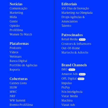
Notícias
Editoriais
Comunicação
100 Dias de Inovação
Marketing
Marketing na Olimpíada
Mídia
Drops Agências &
Gente
Anunciantes
Opinião
Talento
ProXXIma
Women To Watch
Patrocinados
Retail Media
Plataformas
Creators & Influencers
Podcasts
Out-Of-Home
Vídeos
Martechs & Adtechs
Webinars
Banca Digital
Brand Channels
Portfólio de Agências
IMO
Reports
Amazon Ads
Coberturas
OPL Digital
Cannes Lions
Impulso
SXSW
PicPay
MWC
Nós Inteligência
NRF
Vistar Media
WW Summit
Machina
Evento ProXXIma
Viasat Ads