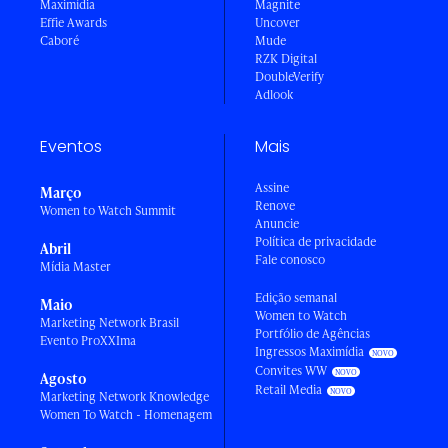
Maximídia
Magnite
Effie Awards
Uncover
Caboré
Mude
RZK Digital
DoubleVerify
Adlook
Eventos
Mais
Assine
Março
Renove
Women to Watch Summit
Anuncie
Política de privacidade
Abril
Fale conosco
Mídia Master
Edição semanal
Maio
Women to Watch
Marketing Network Brasil
Portfólio de Agências
Evento ProXXIma
Ingressos Maximídia
Convites WW
Agosto
Retail Media
Marketing Network Knowledge
Women To Watch - Homenagem