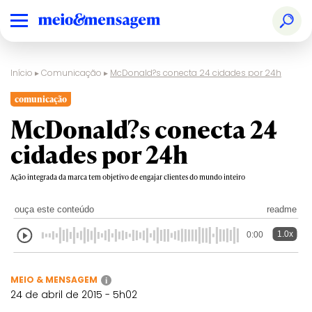
Início
▸
Comunicação
▸
McDonald?s conecta 24 cidades por 24h
comunicação
McDonald?s conecta 24
cidades por 24h
Ação integrada da marca tem objetivo de engajar clientes do mundo inteiro
ouça este conteúdo
readme
1.0x
0:00
MEIO & MENSAGEM
i
24 de abril de 2015 - 5h02