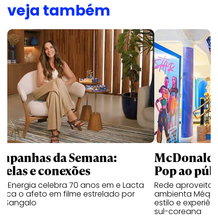
veja também
mpanhas da Semana:
McDonald’s 
trelas e conexões
Pop ao públ
a Energia celebra 70 anos em e Lacta
Rede aproveita
aca o afeto em filme estrelado por
ambienta Méqui 
te Sangalo
estilo e experiên
sul-coreana