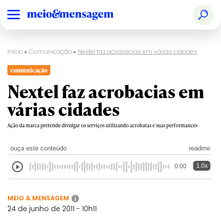
Início
▸
Comunicação
▸
Nextel faz acrobacias em várias cidades
comunicação
Nextel faz acrobacias em
várias cidades
Ação da marca pretende divulgar os serviços utilizando acrobatas e suas performances
ouça este conteúdo
readme
1.0x
0:00
MEIO & MENSAGEM
i
24 de junho de 2011 - 10h11