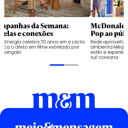
mpanhas da Semana:
McDonald’s 
trelas e conexões
Pop ao públ
a Energia celebra 70 anos em e Lacta
Rede aproveita
aca o afeto em filme estrelado por
ambienta Méqui 
te Sangalo
estilo e experiên
sul-coreana