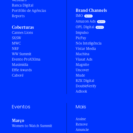
Banca Digital
Brand Channels
Portfólio de Agências
IMO
Reports
Amazon Ads
Coberturas
OPL Digital
Cannes Lions
Impulso
SXSW
PicPay
MWC
Nós Inteligência
NRF
Vistar Media
WW Summit
Machina
Evento ProXXIma
Viasat Ads
Maximídia
Magnite
Effie Awards
Uncover
Caboré
Mude
RZK Digital
DoubleVerify
Adlook
Eventos
Mais
Assine
Março
Renove
Women to Watch Summit
Anuncie