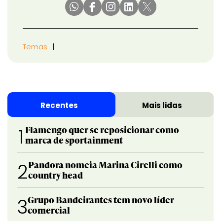
Temas
Recentes
Mais lidas
Flamengo quer se reposicionar como
1
marca de sportainment
Pandora nomeia Marina Cirelli como
2
country head
Grupo Bandeirantes tem novo líder
3
comercial