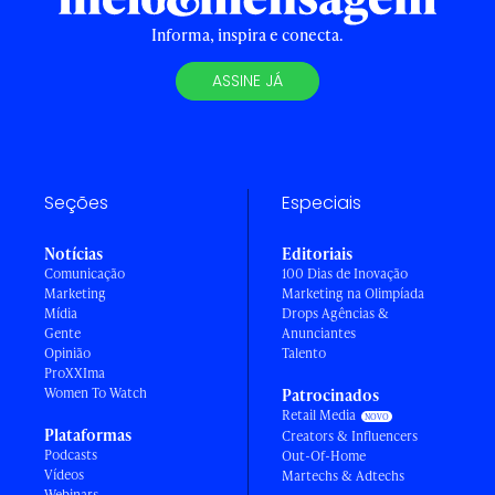
Informa, inspira e conecta.
ASSINE JÁ
Seções
Especiais
Notícias
Editoriais
Comunicação
100 Dias de Inovação
Marketing
Marketing na Olimpíada
Mídia
Drops Agências &
Gente
Anunciantes
Opinião
Talento
ProXXIma
Women To Watch
Patrocinados
Retail Media
Plataformas
Creators & Influencers
Podcasts
Out-Of-Home
Vídeos
Martechs & Adtechs
Webinars