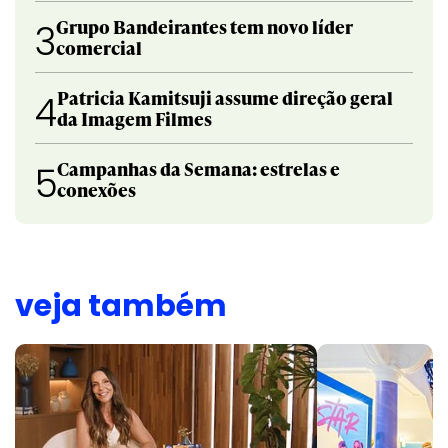
Grupo Bandeirantes tem novo líder
3
comercial
Patricia Kamitsuji assume direção geral
4
da Imagem Filmes
Campanhas da Semana: estrelas e
5
conexões
veja também