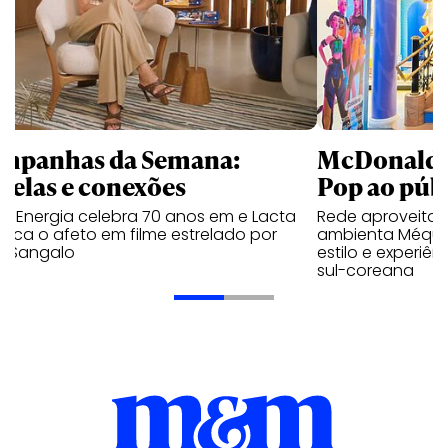
mpanhas da Semana:
McDonald’s 
trelas e conexões
Pop ao públ
a Energia celebra 70 anos em e Lacta
Rede aproveita
aca o afeto em filme estrelado por
ambienta Méqui 
te Sangalo
estilo e experiên
sul-coreana