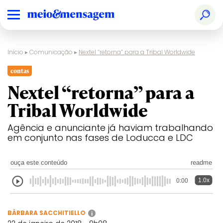
Início
▸
Comunicação
▸
Nextel “retorna” para a Tribal Worldwide
contas
Nextel “retorna” para a
Tribal Worldwide
Agência e anunciante já haviam trabalhando
em conjunto nas fases de Loducca e LDC
ouça este conteúdo
readme
1.0x
0:00
BÁRBARA SACCHITIELLO
i