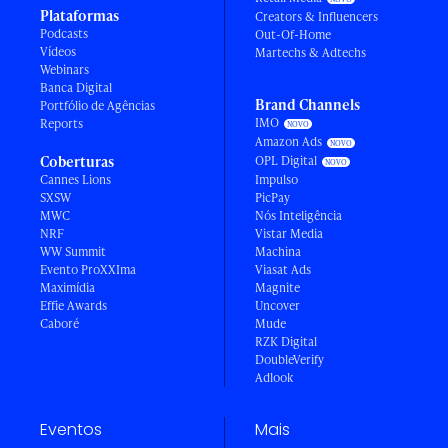
Plataformas
Creators & Influencers
Podcasts
Out-Of-Home
Vídeos
Martechs & Adtechs
Webinars
Banca Digital
Brand Channels
Portfólio de Agências
IMO
Reports
Amazon Ads
Coberturas
OPL Digital
Cannes Lions
Impulso
SXSW
PicPay
MWC
Nós Inteligência
NRF
Vistar Media
WW Summit
Machina
Evento ProXXIma
Viasat Ads
Maximídia
Magnite
Effie Awards
Uncover
Caboré
Mude
RZK Digital
DoubleVerify
Adlook
Eventos
Mais