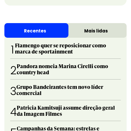
Recentes
Mais lidas
Flamengo quer se reposicionar como
1
marca de sportainment
Pandora nomeia Marina Cirelli como
2
country head
Grupo Bandeirantes tem novo líder
3
comercial
Patricia Kamitsuji assume direção geral
4
da Imagem Filmes
Campanhas da Semana: estrelas e