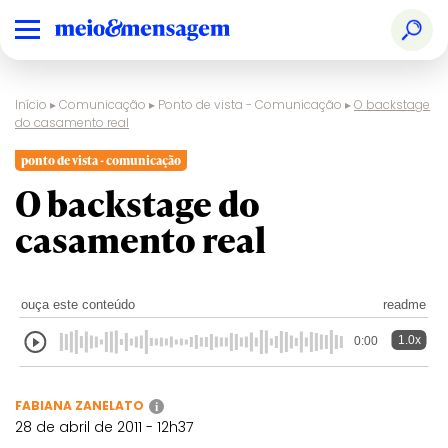
Início
▸
Comunicação
▸
Ponto de vista - Comunicação
▸
O backstage
do casamento real
ponto de vista - comunicação
O backstage do
casamento real
ouça este conteúdo
readme
1.0x
0:00
FABIANA ZANELATO
i
28 de abril de 2011 - 12h37