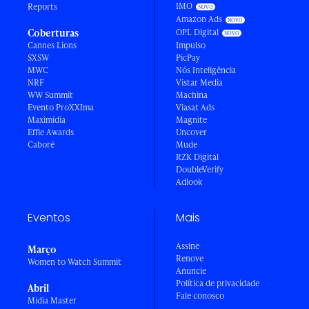
IMO
Reports
Amazon Ads
Coberturas
OPL Digital
Cannes Lions
Impulso
SXSW
PicPay
MWC
Nós Inteligência
NRF
Vistar Media
WW Summit
Machina
Evento ProXXIma
Viasat Ads
Maximídia
Magnite
Effie Awards
Uncover
Caboré
Mude
RZK Digital
DoubleVerify
Adlook
Eventos
Mais
Assine
Março
Renove
Women to Watch Summit
Anuncie
Política de privacidade
Abril
Fale conosco
Mídia Master