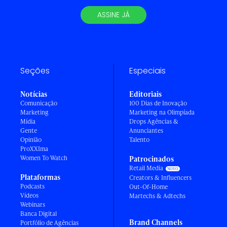
ASSINE JÁ
Seções
Especiais
Notícias
Editoriais
Comunicação
100 Dias de Inovação
Marketing
Marketing na Olimpíada
Mídia
Drops Agências &
Gente
Anunciantes
Opinião
Talento
ProXXIma
Women To Watch
Patrocinados
Retail Media
Plataformas
Creators & Influencers
Podcasts
Out-Of-Home
Vídeos
Martechs & Adtechs
Webinars
Banca Digital
Brand Channels
Portfólio de Agências