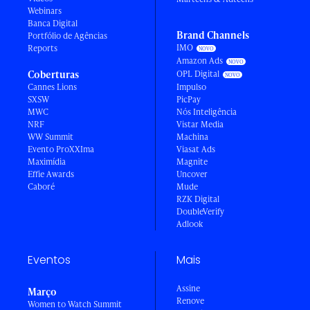
Webinars
Banca Digital
Brand Channels
Portfólio de Agências
IMO
Reports
Amazon Ads
Coberturas
OPL Digital
Cannes Lions
Impulso
SXSW
PicPay
MWC
Nós Inteligência
NRF
Vistar Media
WW Summit
Machina
Evento ProXXIma
Viasat Ads
Maximídia
Magnite
Effie Awards
Uncover
Caboré
Mude
RZK Digital
DoubleVerify
Adlook
Eventos
Mais
Assine
Março
Renove
Women to Watch Summit