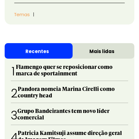
Temas
Recentes
Mais lidas
Flamengo quer se reposicionar como
1
marca de sportainment
Pandora nomeia Marina Cirelli como
2
country head
Grupo Bandeirantes tem novo líder
3
comercial
Patricia Kamitsuji assume direção geral
4