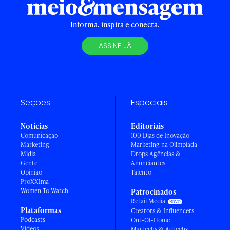
Informa, inspira e conecta.
ASSINE JÁ
Seções
Especiais
Notícias
Editoriais
Comunicação
100 Dias de Inovação
Marketing
Marketing na Olimpíada
Mídia
Drops Agências &
Gente
Anunciantes
Opinião
Talento
ProXXIma
Women To Watch
Patrocinados
Retail Media
Plataformas
Creators & Influencers
Podcasts
Out-Of-Home
Vídeos
Martechs & Adtechs