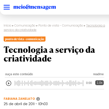
Início
▸
Comunicação
▸
Ponto de vista - Comunicação
▸
Tecnologia a
serviço da criatividade
ponto de vista - comunicação
Tecnologia a serviço da
criatividade
ouça este conteúdo
readme
1.0x
0:00
FABIANA ZANELATO
i
25 de abril de 2011 - 10h03