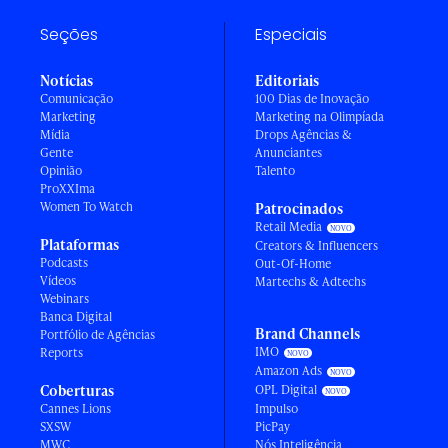
Seções
Especiais
Notícias
Editoriais
Comunicação
100 Dias de Inovação
Marketing
Marketing na Olimpíada
Mídia
Drops Agências &
Gente
Anunciantes
Opinião
Talento
ProXXIma
Women To Watch
Patrocinados
Retail Media
Plataformas
Creators & Influencers
Podcasts
Out-Of-Home
Vídeos
Martechs & Adtechs
Webinars
Banca Digital
Brand Channels
Portfólio de Agências
IMO
Reports
Amazon Ads
Coberturas
OPL Digital
Cannes Lions
Impulso
SXSW
PicPay
MWC
Nós Inteligência