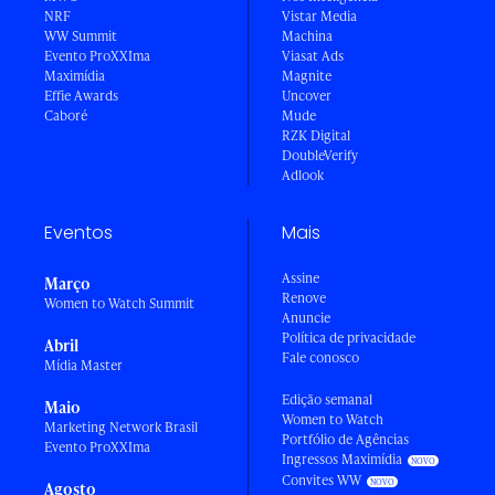
NRF
Vistar Media
WW Summit
Machina
Evento ProXXIma
Viasat Ads
Maximídia
Magnite
Effie Awards
Uncover
Caboré
Mude
RZK Digital
DoubleVerify
Adlook
Eventos
Mais
Assine
Março
Renove
Women to Watch Summit
Anuncie
Política de privacidade
Abril
Fale conosco
Mídia Master
Edição semanal
Maio
Women to Watch
Marketing Network Brasil
Portfólio de Agências
Evento ProXXIma
Ingressos Maximídia
Convites WW
Agosto