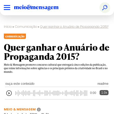
Início
▸
Comunicação
▸
Quer ganhar o Anuário de Propaganda 2015?
comunicação
Quer ganhar o Anuário de
Propaganda 2015?
Meio & Mensagem promove concurso cultural que entregará cinco edições da publicação,
que reúne informações sobre agências e os principais prêmios da criatividade no Brasil e no
mundo.
ouça este conteúdo
readme
1.0x
0:00
MEIO & MENSAGEM
i