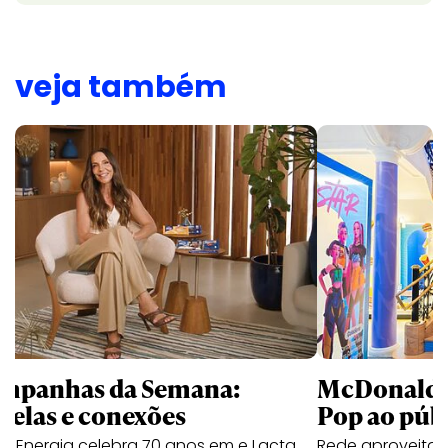
veja também
mpanhas da Semana:
McDonald’s 
trelas e conexões
Pop ao públ
a Energia celebra 70 anos em e Lacta
Rede aproveita