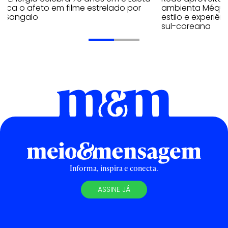
aca o afeto em filme estrelado por
ambienta Méqui 
te Sangalo
estilo e experiên
sul-coreana
Informa, inspira e conecta.
ASSINE JÁ