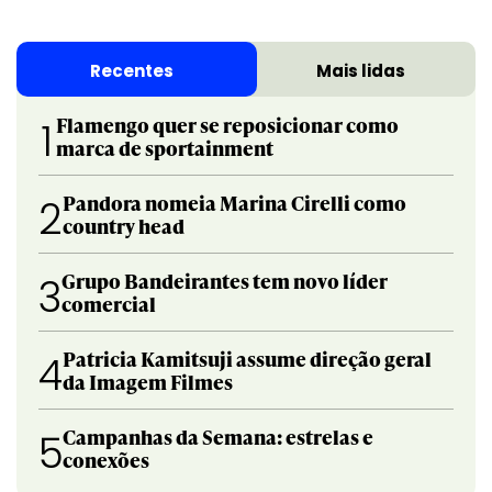
Recentes
Mais lidas
Flamengo quer se reposicionar como
1
marca de sportainment
Pandora nomeia Marina Cirelli como
2
country head
Grupo Bandeirantes tem novo líder
3
comercial
Patricia Kamitsuji assume direção geral
4
da Imagem Filmes
Campanhas da Semana: estrelas e
5
conexões