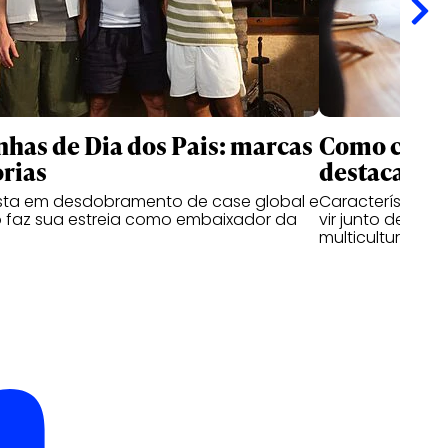
as de Dia dos Pais: marcas
Como criati
rias
destacam n
ta em desdobramento de case global e
Características
 faz sua estreia como embaixador da
vir junto de hab
multiculturais