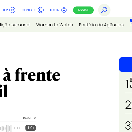
ETTER
CONTATO
LOGIN
ASSINE
I
dição semanal
Women to Watch
Portfólio de Agências
à frente
1
il
2
readme
3
1.0x
0:00