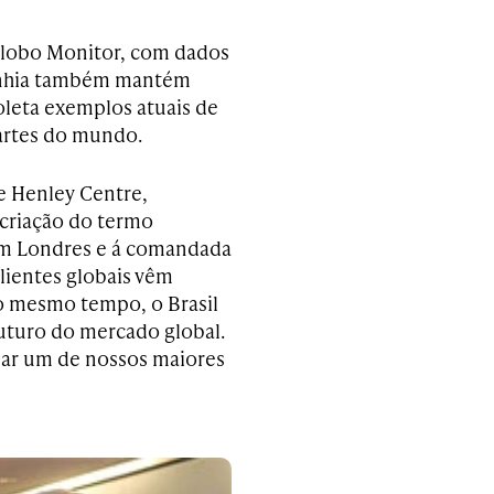
Globo Monitor, com dados
anhia também mantém
oleta exemplos atuais de
artes do mundo.
e Henley Centre,
 criação do termo
em Londres e á comandada
lientes globais vêm
ao mesmo tempo, o Brasil
uturo do mercado global.
rnar um de nossos maiores