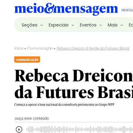
NEWSL
Seções
Especiais
Eventos
Mais
E
Início
▸
Comunicação
▸
Rebeca Dreicon à frente da Futures Brasil
comunicação
Rebeca Dreicon 
da Futures Bras
Começa a operar a base nacional da consultoria pertencente ao Grupo WPP
ouça este conteúdo