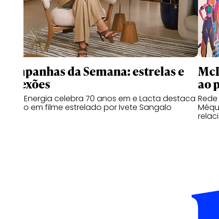
Campanhas da Semana: estrelas e
McD
conexões
ao 
Copa Energia celebra 70 anos em e Lacta destaca
Rede
o afeto em filme estrelado por Ivete Sangalo
Méqui
relac