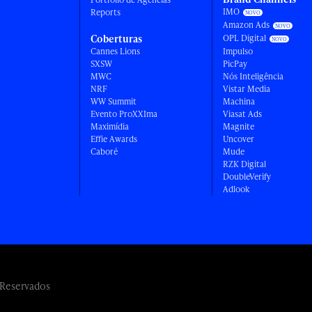
IMO
Reports
Amazon Ads
Coberturas
OPL Digital
Cannes Lions
Impulso
SXSW
PicPay
MWC
Nós Inteligência
NRF
Vistar Media
WW Summit
Machina
Evento ProXXIma
Viasat Ads
Maximídia
Magnite
Effie Awards
Uncover
Caboré
Mude
RZK Digital
DoubleVerify
Adlook
 Reservados