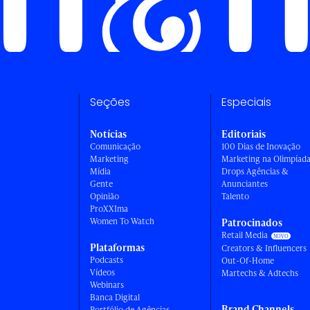
Seções
Especiais
Notícias
Editoriais
Comunicação
100 Dias de Inovação
Marketing
Marketing na Olimpíad
Mídia
Drops Agências &
Gente
Anunciantes
Opinião
Talento
ProXXIma
Women To Watch
Patrocinados
Retail Media
Plataformas
Creators & Influencers
Podcasts
Out-Of-Home
Vídeos
Martechs & Adtechs
Webinars
Banca Digital
Brand Channels
Portfólio de Agências