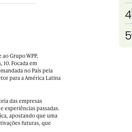
4
5
e ao Grupo WPP,
a, 10. Focada em
omandada no País pela
tor para a América Latina
oria das empresas
e experiências passadas.
ógica, apostando que uma
tivações futuras, que