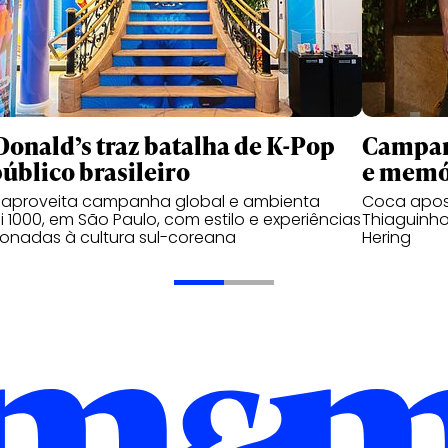
onald’s traz batalha de K-Pop
Campanh
público brasileiro
e memó
 aproveita campanha global e ambienta
Coca apos
 1000, em São Paulo, com estilo e experiências
Thiaguinho
ionadas à cultura sul-coreana
Hering