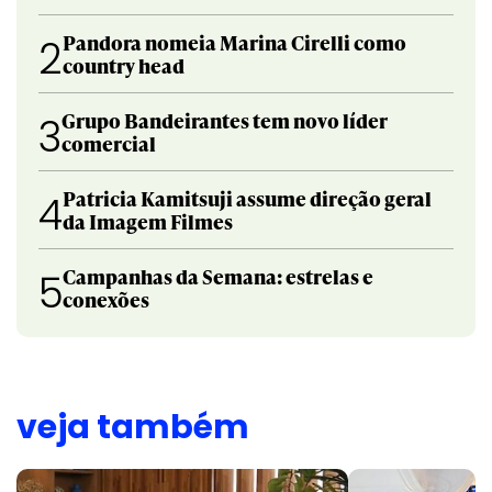
Pandora nomeia Marina Cirelli como
2
country head
Grupo Bandeirantes tem novo líder
3
comercial
Patricia Kamitsuji assume direção geral
4
da Imagem Filmes
Campanhas da Semana: estrelas e
5
conexões
veja também