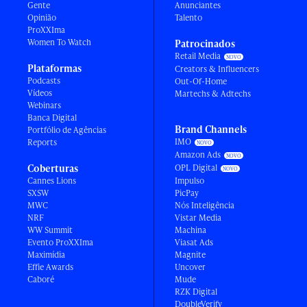
Gente
Anunciantes
Opinião
Talento
ProXXIma
Women To Watch
Patrocinados
Retail Media
Plataformas
Creators & Influencers
Podcasts
Out-Of-Home
Vídeos
Martechs & Adtechs
Webinars
Banca Digital
Brand Channels
Portfólio de Agências
IMO
Reports
Amazon Ads
Coberturas
OPL Digital
Cannes Lions
Impulso
SXSW
PicPay
MWC
Nós Inteligência
NRF
Vistar Media
WW Summit
Machina
Evento ProXXIma
Viasat Ads
Maximídia
Magnite
Effie Awards
Uncover
Caboré
Mude
RZK Digital
DoubleVerify