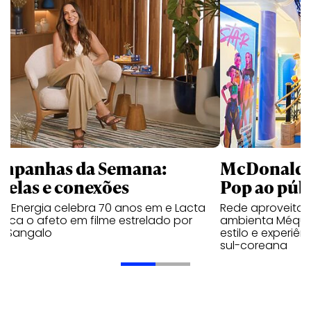
mpanhas da Semana:
McDonald’s 
trelas e conexões
Pop ao públ
a Energia celebra 70 anos em e Lacta
Rede aproveita
aca o afeto em filme estrelado por
ambienta Méqui 
te Sangalo
estilo e experiên
sul-coreana