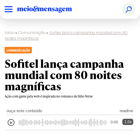
Início
▸
Comunicação
▸
Sofitel lança campanha mundial com 80
noites magníficas
comunicação
Sofitel lança campanha
mundial com 80 noites
magníficas
Ação com game pela web é inspirada no romance de Júlio Verne
ouça este conteúdo
readme
1.0x
0:00