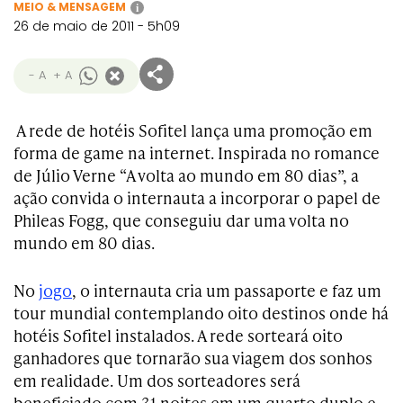
MEIO & MENSAGEM
i
26 de maio de 2011 - 5h09
- A
+ A
A rede de hotéis Sofitel lança uma promoção em
forma de game na internet. Inspirada no romance
de Júlio Verne “A volta ao mundo em 80 dias”, a
ação convida o internauta a incorporar o papel de
Phileas Fogg, que conseguiu dar uma volta no
mundo em 80 dias.
No
jogo
, o internauta cria um passaporte e faz um
tour mundial contemplando oito destinos onde há
hotéis Sofitel instalados. A rede sorteará oito
ganhadores que tornarão sua viagem dos sonhos
em realidade. Um dos sorteadores será
beneficiado com 31 noites em um quarto duplo e