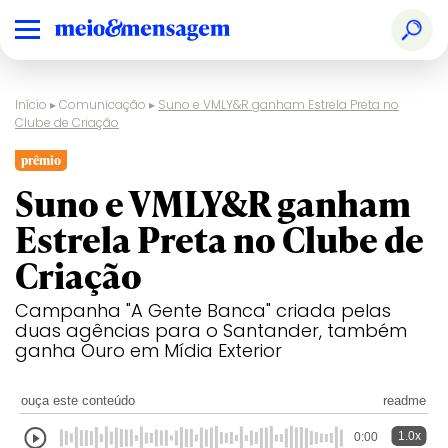
Início
▸
Comunicação
▸
Suno e VMLY&R ganham Estrela Preta no
Clube de Criação
prêmio
Suno e VMLY&R ganham
Estrela Preta no Clube de
Criação
Campanha "A Gente Banca" criada pelas
duas agências para o Santander, também
ganha Ouro em Mídia Exterior
ouça este conteúdo
readme
1.0x
0:00