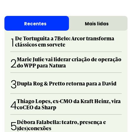
Recentes
Mais lidas
De Tortuguita a 7Belo: Arcor transforma
1
clássicos em sorvete
Marie Julie vai liderar criação de operação
2
do WPP para Natura
3
Dupla Rog & Pretto retorna para a David
Thiago Lopes, ex-CMO da Kraft Heinz, vira
4
coCEO da Sharp
Débora Falabella: teatro, presença e
5
(des)conexões