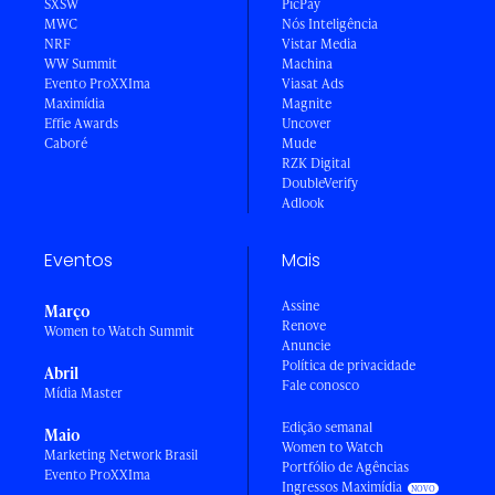
SXSW
PicPay
MWC
Nós Inteligência
NRF
Vistar Media
WW Summit
Machina
Evento ProXXIma
Viasat Ads
Maximídia
Magnite
Effie Awards
Uncover
Caboré
Mude
RZK Digital
DoubleVerify
Adlook
Eventos
Mais
Assine
Março
Renove
Women to Watch Summit
Anuncie
Política de privacidade
Abril
Fale conosco
Mídia Master
Edição semanal
Maio
Women to Watch
Marketing Network Brasil
Portfólio de Agências
Evento ProXXIma
Ingressos Maximídia