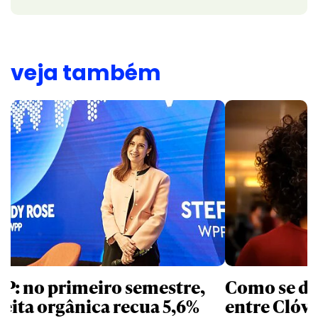
veja também
P: no primeiro semestre,
Como se de
ceita orgânica recua 5,6%
entre Clóvi