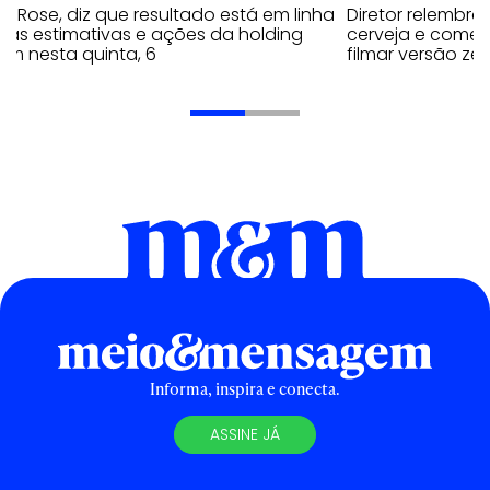
y Rose, diz que resultado está em linha
Diretor relembra
 as estimativas e ações da holding
cerveja e comen
em nesta quinta, 6
filmar versão zer
Informa, inspira e conecta.
ASSINE JÁ