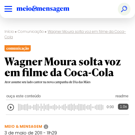
Início
▸
Comunicação
▸
Wagner Moura solta voz em filme da Coca-
Cola
comunicação
Wagner Moura solta voz
em filme da Coca-Cola
Ator assume seu lado cantor na nova campanha de Dia das Mães
ouça este conteúdo
readme
1.0x
0:00
MEIO & MENSAGEM
i
3 de maio de 2011 - 11h29