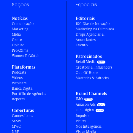
Seções
Especiais
Notícias
Editoriais
Comunicação
100 Dias de Inovação
Marketing
Marketing na Olimpíada
Mídia
Drops Agências &
Gente
Anunciantes
Opinião
Talento
ProXXIma
Women To Watch
Patrocinados
Retail Media
Plataformas
Creators & Influencers
Podcasts
Out-Of-Home
Vídeos
Martechs & Adtechs
Webinars
Banca Digital
Brand Channels
Portfólio de Agências
IMO
Reports
Amazon Ads
Coberturas
OPL Digital
Cannes Lions
Impulso
SXSW
PicPay
MWC
Nós Inteligência
NRF
Vistar Media