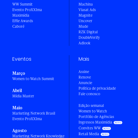
WW Summit
Machina
Evento ProXXIma
Viasat Ads
Maximídia
Magnite
Effie Awards
Uncover
Caboré
Mude
RZK Digital
DoubleVerify
Adlook
Eventos
Mais
Assine
Março
Renove
Women to Watch Summit
Anuncie
Política de privacidade
Abril
Fale conosco
Mídia Master
Edição semanal
Maio
Women to Watch
Marketing Network Brasil
Portfólio de Agências
Evento ProXXIma
Ingressos Maximídia
Convites WW
Agosto
Retail Media
Marketing Network Knowledge