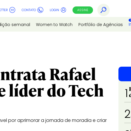
ETTER
CONTATO
LOGIN
ASSINE
I
dição semanal
Women to Watch
Portfólio de Agências
ntrata Rafael
 líder do Tech
1
2
vel por aprimorar a jornada de moradia e criar