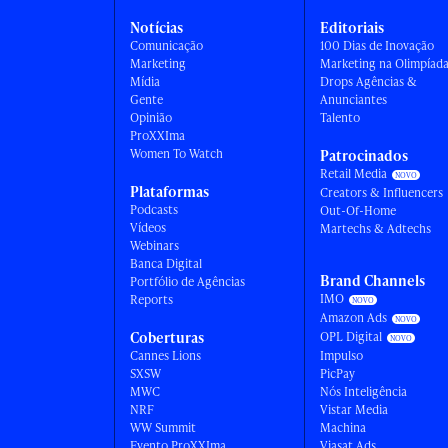
Notícias
Editoriais
Comunicação
100 Dias de Inovação
Marketing
Marketing na Olimpíad
Mídia
Drops Agências &
Gente
Anunciantes
Opinião
Talento
ProXXIma
Women To Watch
Patrocinados
Retail Media
Plataformas
Creators & Influencers
Podcasts
Out-Of-Home
Vídeos
Martechs & Adtechs
Webinars
Banca Digital
Brand Channels
Portfólio de Agências
IMO
Reports
Amazon Ads
Coberturas
OPL Digital
Cannes Lions
Impulso
SXSW
PicPay
MWC
Nós Inteligência
NRF
Vistar Media
WW Summit
Machina
Evento ProXXIma
Viasat Ads