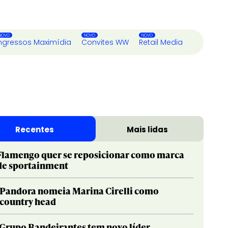
ngressos Maximídia
Convites WW
Retail Media
Recentes
Mais lidas
Flamengo quer se reposicionar como marca
de sportainment
Pandora nomeia Marina Cirelli como
country head
Grupo Bandeirantes tem novo líder