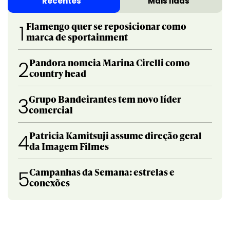
Recentes
Mais lidas
Flamengo quer se reposicionar como
1
marca de sportainment
Pandora nomeia Marina Cirelli como
2
country head
Grupo Bandeirantes tem novo líder
3
comercial
Patricia Kamitsuji assume direção geral
4
da Imagem Filmes
Campanhas da Semana: estrelas e
5
conexões