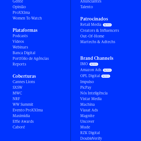
Gente
Anunciantes
Opinião
Talento
ProXXIma
Women To Watch
Patrocinados
Retail Media
Plataformas
Creators & Influencers
Podcasts
Out-Of-Home
Vídeos
Martechs & Adtechs
Webinars
Banca Digital
Brand Channels
Portfólio de Agências
IMO
Reports
Amazon Ads
Coberturas
OPL Digital
Cannes Lions
Impulso
SXSW
PicPay
MWC
Nós Inteligência
NRF
Vistar Media
WW Summit
Machina
Evento ProXXIma
Viasat Ads
Maximídia
Magnite
Effie Awards
Uncover
Caboré
Mude
RZK Digital
DoubleVerify