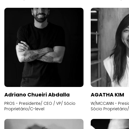
Adriano Chueiri Abdalla
AGATHA KIM
PROS - Presidente/ CEO / VP/ Sócio
W/MCCANN - Presid
Proprietário/C-level
Sócio Proprietário