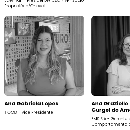
Edelman - Presidente/ CEO / VP/ Sócio
Proprietário/C-level
Ana Gabriela Lopes
Ana Grazielle
Gurgel do Am
IFOOD - Vice Presidente
EMS S.A - Gerente 
Comportamento 