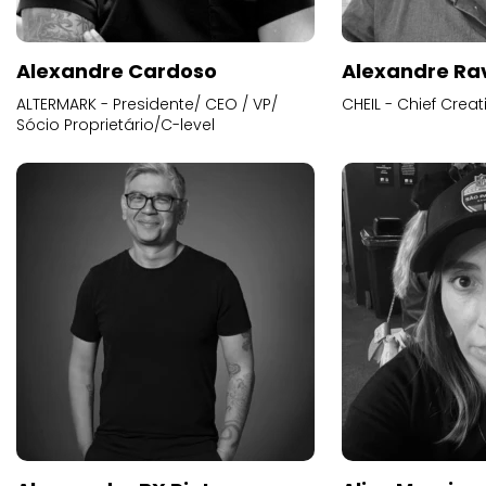
Alexandre Cardoso
Alexandre Ra
ALTERMARK - Presidente/ CEO / VP/
CHEIL - Chief Creat
Sócio Proprietário/C-level