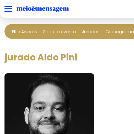
Effie Awards
Sobre o evento
Jurados
Cronograma 
jurado Aldo Pini