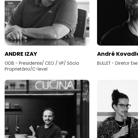
ANDRE IZAY
André Kovadl
GDB - Presidente/ CEO / VP/ Sócio
BULLET - Diretor E
Proprietário/C-level